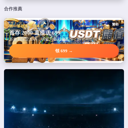
合作推薦
贊助
第一筆就多三成本金
首存 2000 直接送 699
新會員限定加碼，碼量只要彩金五倍，領完就能玩。
領 699 →