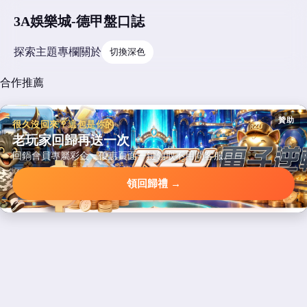
3A娛樂城-德甲盤口誌
探索
主題
專欄
關於
切換深色
合作推薦
贊助
很久沒回來？這包是你的
老玩家回歸再送一次
回鍋會員專屬彩金，優惠頁面一鍵領取不用問客服。
領回歸禮 →