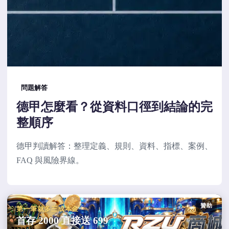
問題解答
德甲怎麼看？從資料口徑到結論的完
整順序
德甲判讀解答：整理定義、規則、資料、指標、案例、
FAQ 與風險界線。
贊助
第一筆就多三成本金
首存 2000 直接送 699