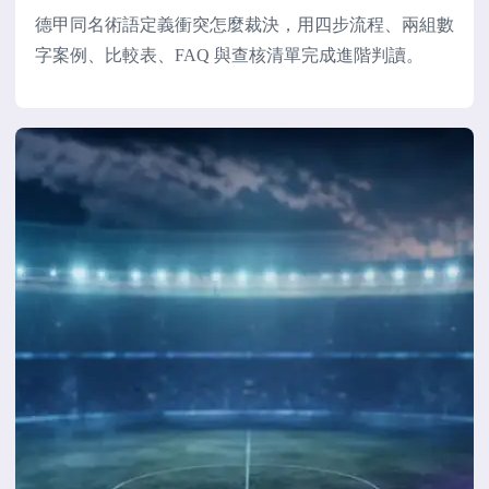
德甲同名術語定義衝突怎麼裁決，用四步流程、兩組數
字案例、比較表、FAQ 與查核清單完成進階判讀。