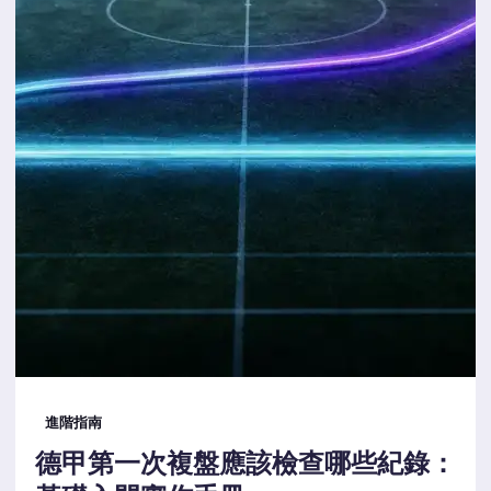
進階指南
德甲第一次複盤應該檢查哪些紀錄：