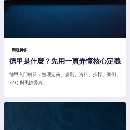
問題解答
德甲是什麼？先用一頁弄懂核心定義
德甲入門解答：整理定義、規則、資料、指標、案例、
FAQ 與風險界線。