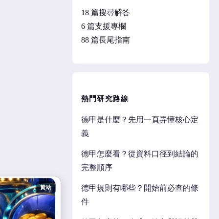
18 篇搜尋解答
6 篇支援專欄
88 篇長尾指南
熱門研究路線
德甲是什麼？先用一頁弄懂核心定
義
德甲怎麼看？從資料口徑到結論的
完整順序
德甲規則有哪些？開始前必查的條
贊助
件