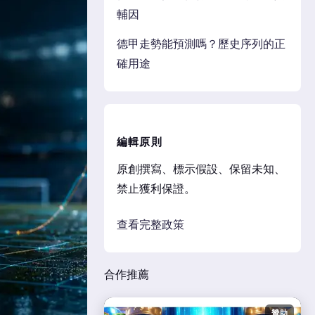
輔因
德甲走勢能預測嗎？歷史序列的正
確用途
編輯原則
原創撰寫、標示假設、保留未知、
禁止獲利保證。
查看完整政策
合作推薦
贊助