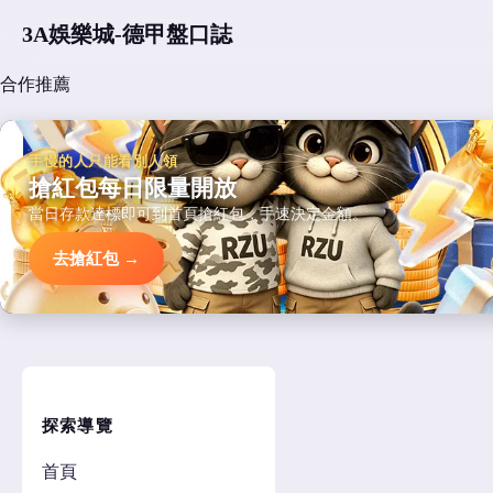
3A娛樂城-德甲盤口誌
合作推薦
手慢的人只能看別人領
搶紅包每日限量開放
當日存款達標即可到首頁搶紅包，手速決定金額。
去搶紅包 →
探索導覽
首頁