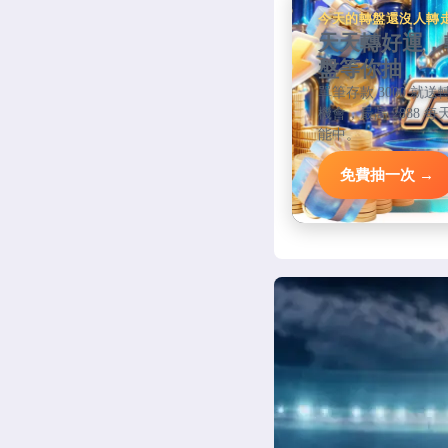
今天的轉盤還沒人轉
天天轉好運，
盤等你抽
單筆存款 3000 就送
機會，最高 2888 每
能中。
免費抽一次 →