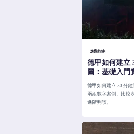
進階指南
德甲如何建立 
圖：基礎入門
德甲如何建立 30 
兩組數字案例、比較表
進階判讀。