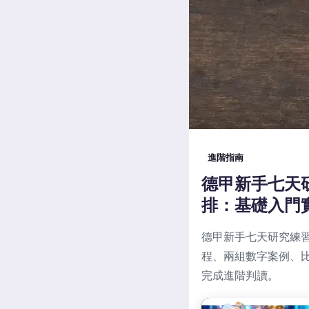
進階指南
德甲新手七天
排：基礎入門
德甲新手七天研究練
程、兩組數字案例、比
完成進階判讀。