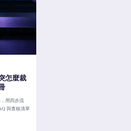
突怎麼裁
冊
決，用四步流
Q 與查核清單