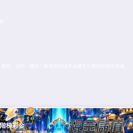
研究
、規則、資料、機率、案例與風險界線建立可重現的研究路線。
階梯彩金
對應彩金，階梯越高送越狠。