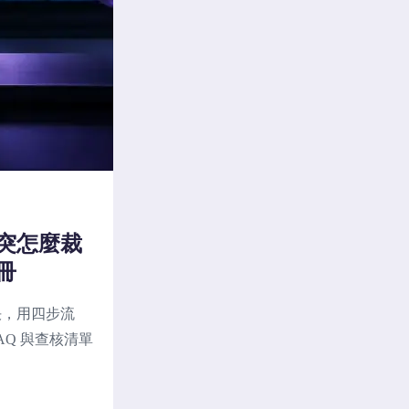
突怎麼裁
冊
決，用四步流
Q 與查核清單