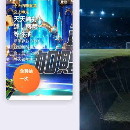
贊助
今天的轉盤還
沒人轉走
天天轉好
運，轉盤
等你抽
單筆存款 3000
就送轉盤機
會，最高 2888
每天都能中。
免費抽
一次
→