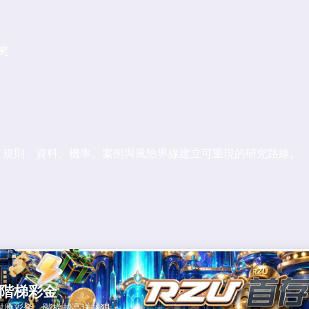
研究
、規則、資料、機率、案例與風險界線建立可重現的研究路線。
階梯彩金
對應彩金，階梯越高送越狠。