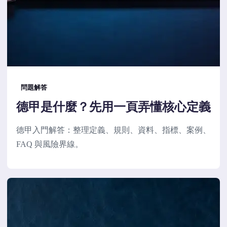
問題解答
德甲是什麼？先用一頁弄懂核心定義
德甲入門解答：整理定義、規則、資料、指標、案例、
FAQ 與風險界線。