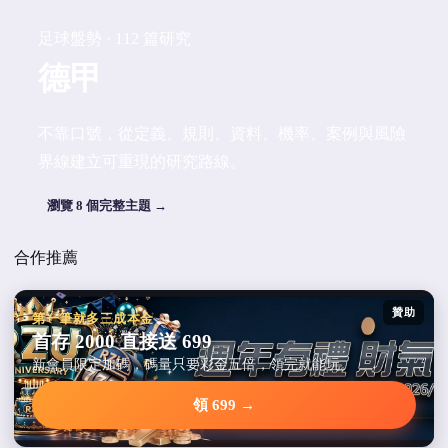
足球盤勢 · 112 篇研究
德甲
不靠口號，從定義、規則、資料、機率、案例與風險
界線建立可重現的研究路線。
瀏覽 8 個完整主題 →
合作推薦
贊助
第一筆就多三成本金
首存 2000 直接送 699
新會員限定加碼，碼量只要彩金五倍，領完就能玩。
領 699 →