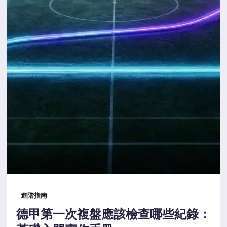
進階指南
德甲第一次複盤應該檢查哪些紀錄：