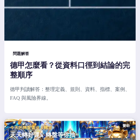
問題解答
德甲怎麼看？從資料口徑到結論的完
整順序
德甲判讀解答：整理定義、規則、資料、指標、案例、
FAQ 與風險界線。
贊助
今天的轉盤還沒人轉走
天天轉好運，轉盤等你抽