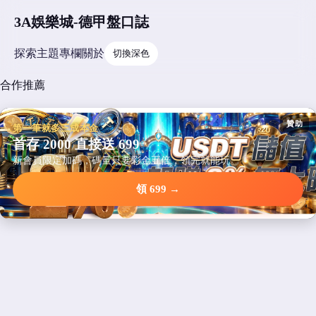
3A娛樂城-德甲盤口誌
探索
主題
專欄
關於
切換深色
合作推薦
贊助
第一筆就多三成本金
首存 2000 直接送 699
新會員限定加碼，碼量只要彩金五倍，領完就能玩。
領 699 →