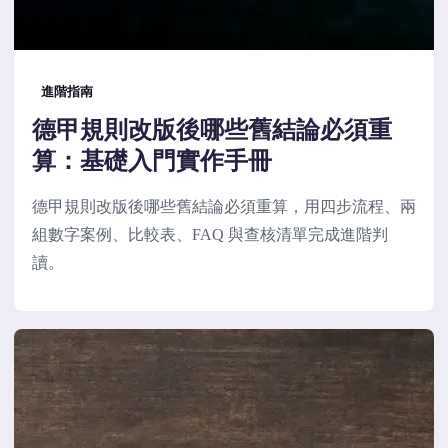
進階指南
德甲規則改版後哪些舊結論必須重
算：基礎入門實作手冊
德甲規則改版後哪些舊結論必須重算，用四步流程、兩
組數字案例、比較表、FAQ 與查核清單完成進階判
讀。