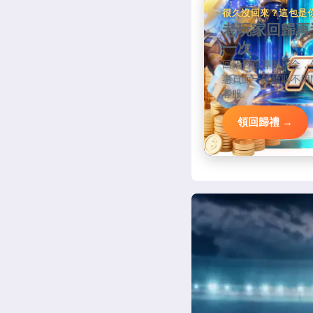
很久沒回來？這包是
老玩家回歸再
一次
回鍋會員專屬彩金，
惠頁面一鍵領取不用
客服。
領回歸禮 →