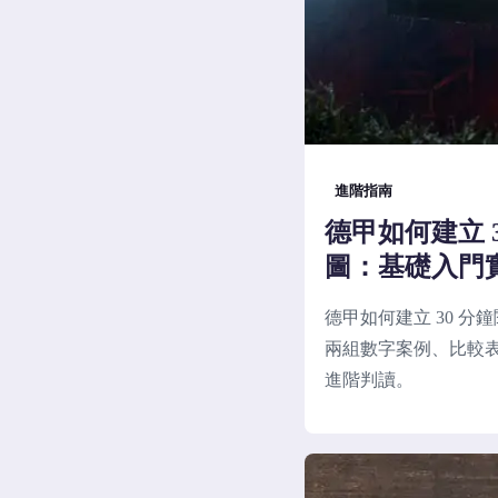
進階指南
德甲如何建立 
圖：基礎入門
德甲如何建立 30 
兩組數字案例、比較表
進階判讀。