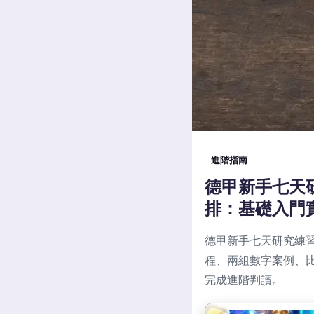
進階指南
德甲新手七天
排：基礎入門
德甲新手七天研究練
程、兩組數字案例、比
完成進階判讀。