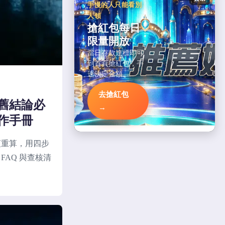
手慢的人只能看別
人領
搶紅包每日
限量開放
當日存款達標即可
到首頁搶紅包，手
速決定金額。
去搶紅包
舊結論必
→
作手冊
須重算，用四步
AQ 與查核清