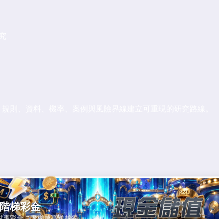
研究
、規則、資料、機率、案例與風險界線建立可重現的研究路線。
階梯彩金
對應彩金，階梯越高送越狠。