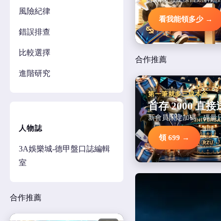
風險紀律
看我能領多少 →
錯誤排查
比較選擇
合作推薦
進階研究
第一筆就多三成本金
首存 2000 直接送
新會員限定加碼，碼量
人物誌
領 699 →
3A娛樂城-德甲盤口誌編輯
室
合作推薦