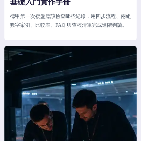
基礎入門實作手冊
德甲第一次複盤應該檢查哪些紀錄，用四步流程、兩組
數字案例、比較表、FAQ 與查核清單完成進階判讀。