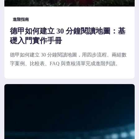
進階指南
德甲如何建立 30 分鐘閱讀地圖：基
礎入門實作手冊
德甲如何建立 30 分鐘閱讀地圖，用四步流程、兩組數
字案例、比較表、FAQ 與查核清單完成進階判讀。