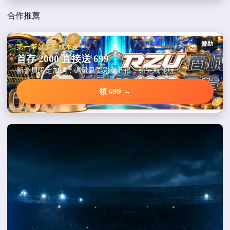
合作推薦
贊助
第一筆就多三成本金
首存 2000 直接送 699
新會員限定加碼，碼量只要彩金五倍，領完就能玩。
領 699 →