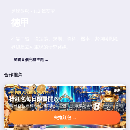
足球盤勢 · 112 篇研究
德甲
不靠口號，從定義、規則、資料、機率、案例與風險
界線建立可重現的研究路線。
瀏覽 8 個完整主題 →
合作推薦
贊助
手慢的人只能看別人領
搶紅包每日限量開放
當日存款達標即可到首頁搶紅包，手速決定金額。
去搶紅包 →