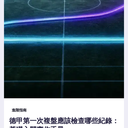
進階指南
德甲第一次複盤應該檢查哪些紀錄：