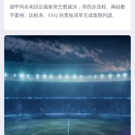
德甲同名術語定義衝突怎麼裁決，用四步流程、兩組數
字案例、比較表、FAQ 與查核清單完成進階判讀。