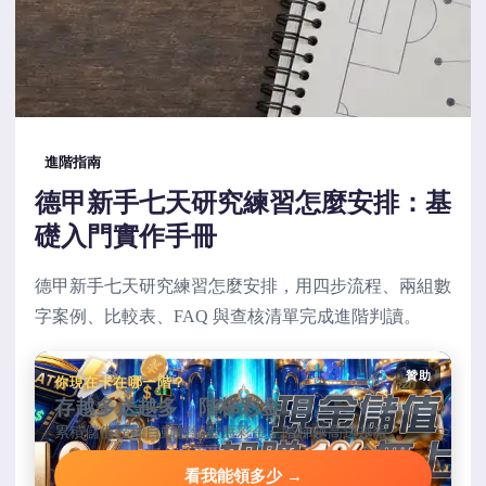
進階指南
德甲新手七天研究練習怎麼安排：基
礎入門實作手冊
德甲新手七天研究練習怎麼安排，用四步流程、兩組數
字案例、比較表、FAQ 與查核清單完成進階判讀。
贊助
你現在卡在哪一階？
存越多送越多，階梯彩金
累積儲值達標自動解鎖對應彩金，階梯越高送越狠。
看我能領多少 →