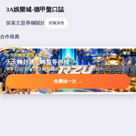
3A娛樂城-德甲盤口誌
探索
主題
專欄
關於
切換深色
合作推薦
贊助
今天的轉盤還沒人轉走
天天轉好運，轉盤等你抽
單筆存款 3000 就送轉盤機會，最高 2888 每天都能中。
免費抽一次 →