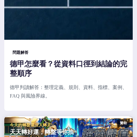
問題解答
德甲怎麼看？從資料口徑到結論的完
整順序
德甲判讀解答：整理定義、規則、資料、指標、案例、
FAQ 與風險界線。
贊助
今天的轉盤還沒人轉走
天天轉好運，轉盤等你抽