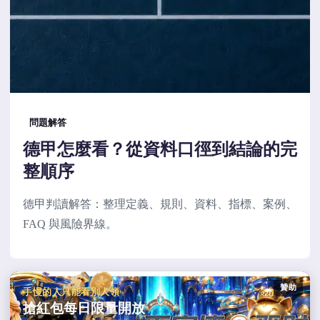
問題解答
德甲怎麼看？從資料口徑到結論的完
整順序
德甲判讀解答：整理定義、規則、資料、指標、案例、
FAQ 與風險界線。
贊助
手慢的人只能看別人領
搶紅包每日限量開放