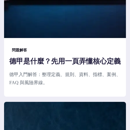
問題解答
德甲是什麼？先用一頁弄懂核心定義
德甲入門解答：整理定義、規則、資料、指標、案例、
FAQ 與風險界線。