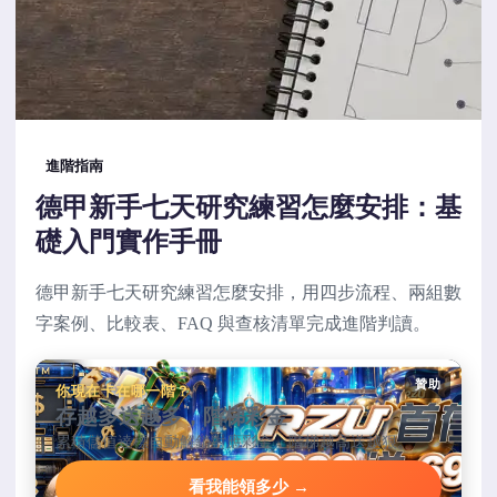
進階指南
德甲新手七天研究練習怎麼安排：基
礎入門實作手冊
德甲新手七天研究練習怎麼安排，用四步流程、兩組數
字案例、比較表、FAQ 與查核清單完成進階判讀。
贊助
你現在卡在哪一階？
存越多送越多，階梯彩金
累積儲值達標自動解鎖對應彩金，階梯越高送越狠。
看我能領多少 →