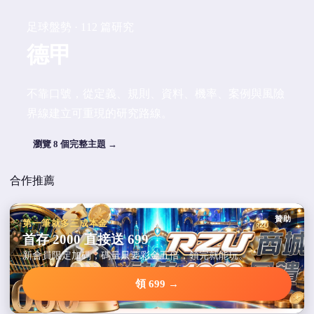
足球盤勢 · 112 篇研究
德甲
不靠口號，從定義、規則、資料、機率、案例與風險
界線建立可重現的研究路線。
瀏覽 8 個完整主題 →
合作推薦
贊助
第一筆就多三成本金
首存 2000 直接送 699
新會員限定加碼，碼量只要彩金五倍，領完就能玩。
領 699 →