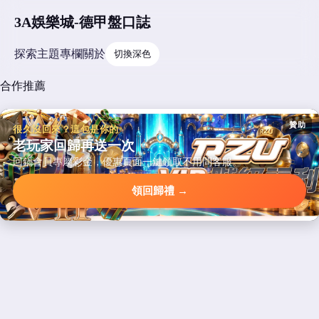
3A娛樂城-德甲盤口誌
探索
主題
專欄
關於
切換深色
合作推薦
贊助
很久沒回來？這包是你的
老玩家回歸再送一次
回鍋會員專屬彩金，優惠頁面一鍵領取不用問客服。
領回歸禮 →