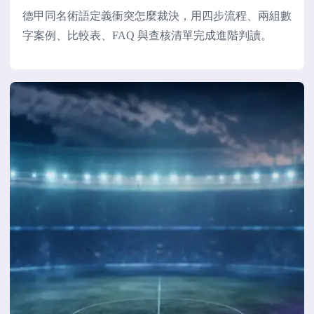
德甲同名術語定義衝突怎麼裁決，用四步流程、兩組數
字案例、比較表、FAQ 與查核清單完成進階判讀。