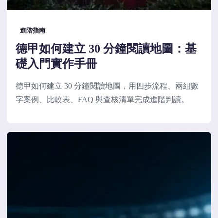
進階指南
德甲如何建立 30 分鐘閱讀地圖：基
礎入門實作手冊
德甲如何建立 30 分鐘閱讀地圖，用四步流程、兩組數
字案例、比較表、FAQ 與查核清單完成進階判讀。