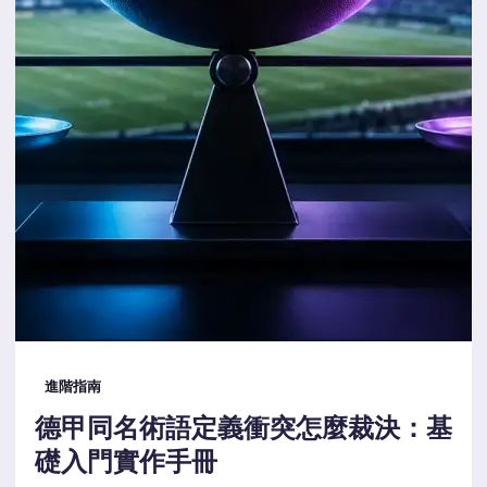
進階指南
德甲同名術語定義衝突怎麼裁決：基
礎入門實作手冊