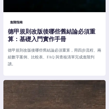
進階指南
德甲規則改版後哪些舊結論必須重
算：基礎入門實作手冊
德甲規則改版後哪些舊結論必須重算，用四步流程、兩
組數字案例、比較表、FAQ 與查核清單完成進階判
讀。