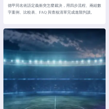
德甲同名術語定義衝突怎麼裁決，用四步流程、兩組數
字案例、比較表、FAQ 與查核清單完成進階判讀。