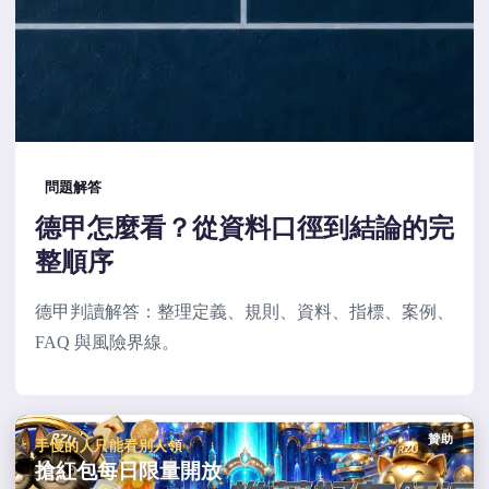
問題解答
德甲怎麼看？從資料口徑到結論的完
整順序
德甲判讀解答：整理定義、規則、資料、指標、案例、
FAQ 與風險界線。
贊助
手慢的人只能看別人領
搶紅包每日限量開放