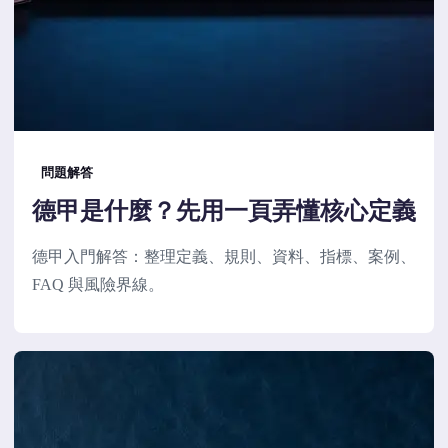
問題解答
德甲是什麼？先用一頁弄懂核心定義
德甲入門解答：整理定義、規則、資料、指標、案例、
FAQ 與風險界線。