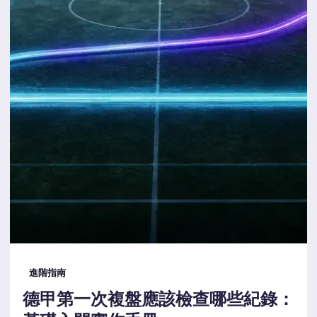
進階指南
德甲第一次複盤應該檢查哪些紀錄：