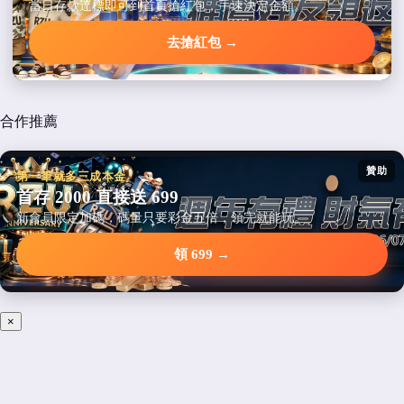
當日存款達標即可到首頁搶紅包，手速決定金額。
去搶紅包 →
合作推薦
贊助
第一筆就多三成本金
首存 2000 直接送 699
新會員限定加碼，碼量只要彩金五倍，領完就能玩。
領 699 →
×