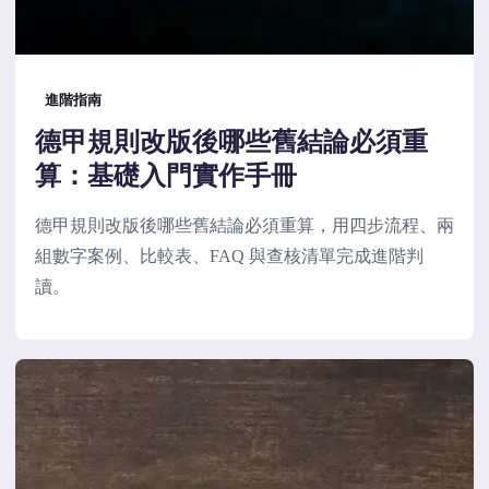
進階指南
德甲規則改版後哪些舊結論必須重
算：基礎入門實作手冊
德甲規則改版後哪些舊結論必須重算，用四步流程、兩
組數字案例、比較表、FAQ 與查核清單完成進階判
讀。