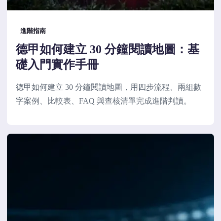
進階指南
德甲如何建立 30 分鐘閱讀地圖：基
礎入門實作手冊
德甲如何建立 30 分鐘閱讀地圖，用四步流程、兩組數
字案例、比較表、FAQ 與查核清單完成進階判讀。