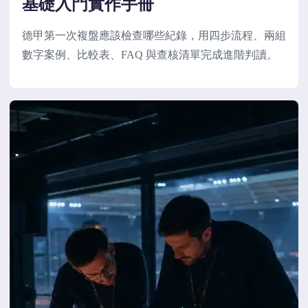
基礎入門實作手冊
德甲第一次複盤應該檢查哪些紀錄，用四步流程、兩組
數字案例、比較表、FAQ 與查核清單完成進階判讀。