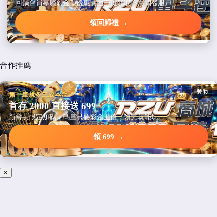
回鍋會員專屬彩金，優惠頁面一鍵領取不用問客服。
領回歸禮 →
合作推薦
贊助
第一筆就多三成本金
首存 2000 直接送 699
新會員限定加碼，碼量只要彩金五倍，領完就能玩。
領 699 →
×