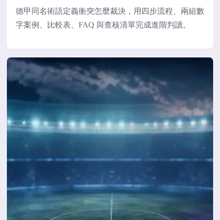
德甲同名術語定義衝突怎麼裁決，用四步流程、兩組數
字案例、比較表、FAQ 與查核清單完成進階判讀。