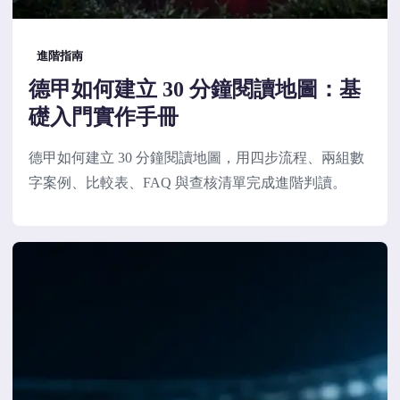
進階指南
德甲如何建立 30 分鐘閱讀地圖：基
礎入門實作手冊
德甲如何建立 30 分鐘閱讀地圖，用四步流程、兩組數
字案例、比較表、FAQ 與查核清單完成進階判讀。