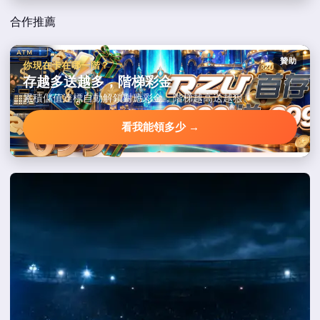
合作推薦
贊助
你現在卡在哪一階？
存越多送越多，階梯彩金
累積儲值達標自動解鎖對應彩金，階梯越高送越狠。
看我能領多少 →