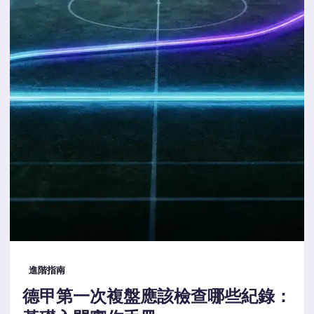
進階指南
德甲第一次複盤應該檢查哪些紀錄：