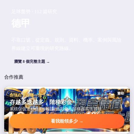
足球盤勢 · 112 篇研究
德甲
不靠口號，從定義、規則、資料、機率、案例與風險
界線建立可重現的研究路線。
瀏覽 8 個完整主題 →
合作推薦
贊助
你現在卡在哪一階？
存越多送越多，階梯彩金
累積儲值達標自動解鎖對應彩金，階梯越高送越狠。
看我能領多少 →