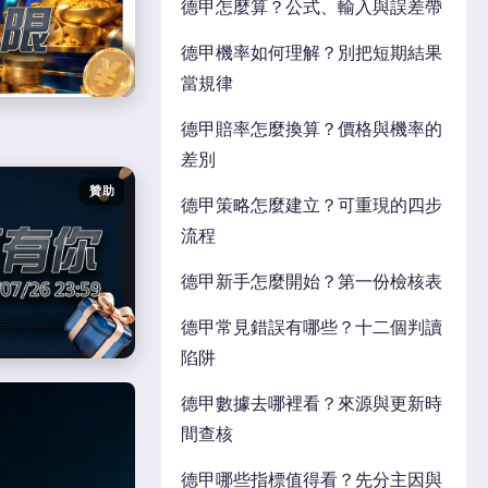
德甲怎麼算？公式、輸入與誤差帶
德甲機率如何理解？別把短期結果
當規律
德甲賠率怎麼換算？價格與機率的
差別
贊助
德甲策略怎麼建立？可重現的四步
流程
德甲新手怎麼開始？第一份檢核表
德甲常見錯誤有哪些？十二個判讀
陷阱
德甲數據去哪裡看？來源與更新時
間查核
德甲哪些指標值得看？先分主因與