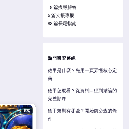
18 篇搜尋解答
6 篇支援專欄
88 篇長尾指南
熱門研究路線
德甲是什麼？先用一頁弄懂核心定
義
德甲怎麼看？從資料口徑到結論的
完整順序
德甲規則有哪些？開始前必查的條
贊助
件