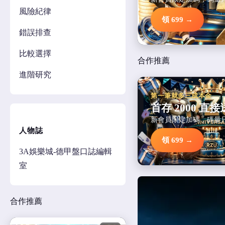
風險紀律
領 699 →
錯誤排查
比較選擇
合作推薦
進階研究
第一筆就多三成本金
首存 2000 直接送
新會員限定加碼，碼量
人物誌
領 699 →
3A娛樂城-德甲盤口誌編輯
室
合作推薦