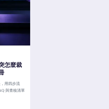
突怎麼裁
冊
決，用四步流
Q 與查核清單