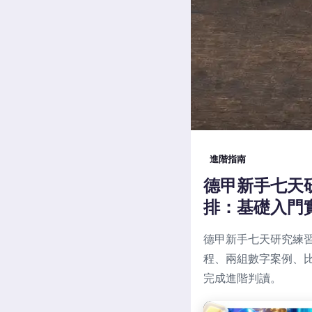
進階指南
德甲新手七天
排：基礎入門
德甲新手七天研究練
程、兩組數字案例、比
完成進階判讀。