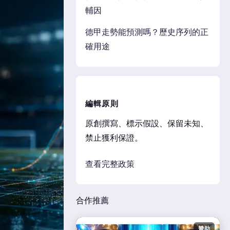
輔因
德甲走勢能預測嗎？歷史序列的正
確用途
編輯原則
原創撰寫、標示假設、保留未知、
禁止獲利保證。
查看完整政策
合作推薦
贊助