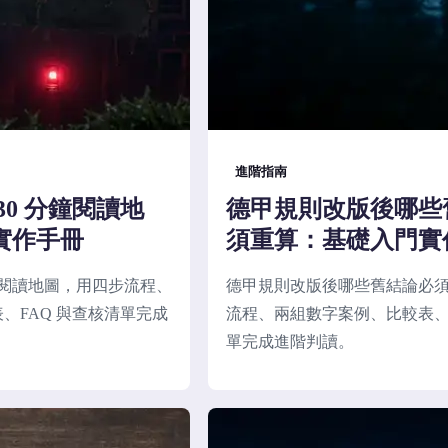
進階指南
30 分鐘閱讀地
德甲規則改版後哪些
實作手冊
須重算：基礎入門實
分鐘閱讀地圖，用四步流程、
德甲規則改版後哪些舊結論必
、FAQ 與查核清單完成
流程、兩組數字案例、比較表、F
單完成進階判讀。