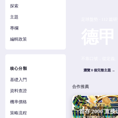
探索
主題
足球盤勢 · 112 篇
專欄
德甲
編輯政策
不靠口號，從定義
核心分類
瀏覽 8 個完整主題 →
基礎入門
合作推薦
資料查證
機率價格
第一筆就多三成本金
首存 2000 直接送
策略流程
新會員限定加碼，碼量