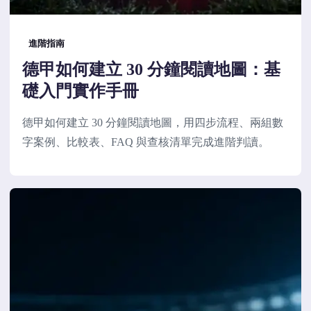
進階指南
德甲如何建立 30 分鐘閱讀地圖：基
礎入門實作手冊
德甲如何建立 30 分鐘閱讀地圖，用四步流程、兩組數
字案例、比較表、FAQ 與查核清單完成進階判讀。