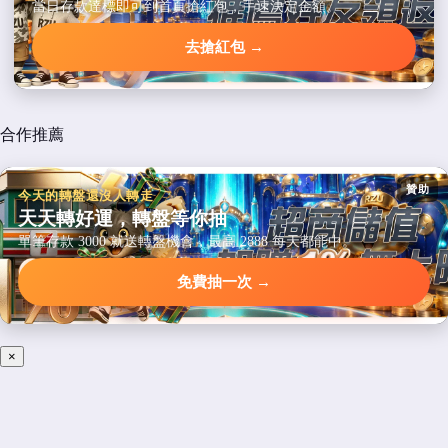
當日存款達標即可到首頁搶紅包，手速決定金額。
去搶紅包 →
合作推薦
贊助
今天的轉盤還沒人轉走
天天轉好運，轉盤等你抽
單筆存款 3000 就送轉盤機會，最高 2888 每天都能中。
免費抽一次 →
×