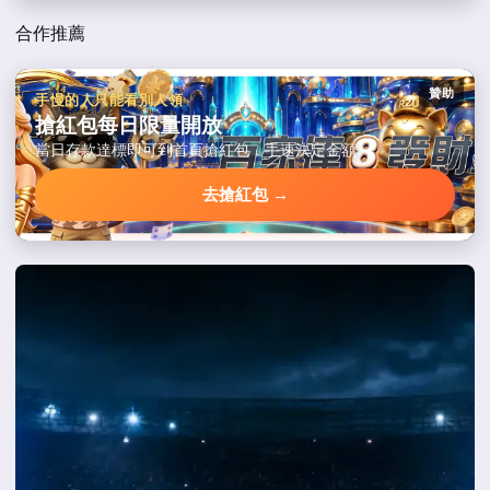
合作推薦
贊助
手慢的人只能看別人領
搶紅包每日限量開放
當日存款達標即可到首頁搶紅包，手速決定金額。
去搶紅包 →