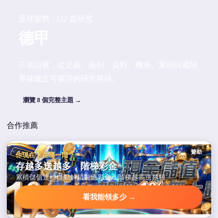
足球盤勢 · 112 篇研究
德甲
不靠口號，從定義、規則、資料、機率、案例與風險
界線建立可重現的研究路線。
瀏覽 8 個完整主題 →
合作推薦
贊助
你現在卡在哪一階？
存越多送越多，階梯彩金
累積儲值達標自動解鎖對應彩金，階梯越高送越狠。
看我能領多少 →