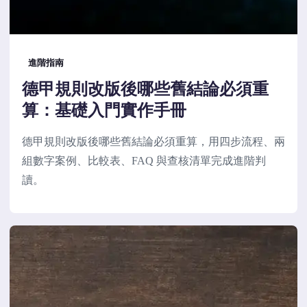
進階指南
德甲規則改版後哪些舊結論必須重
算：基礎入門實作手冊
德甲規則改版後哪些舊結論必須重算，用四步流程、兩
組數字案例、比較表、FAQ 與查核清單完成進階判
讀。