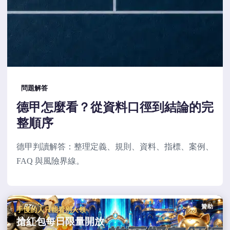
問題解答
德甲怎麼看？從資料口徑到結論的完
整順序
德甲判讀解答：整理定義、規則、資料、指標、案例、
FAQ 與風險界線。
贊助
手慢的人只能看別人領
搶紅包每日限量開放