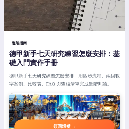
進階指南
德甲新手七天研究練習怎麼安排：基
礎入門實作手冊
德甲新手七天研究練習怎麼安排，用四步流程、兩組數
字案例、比較表、FAQ 與查核清單完成進階判讀。
贊助
很久沒回來？這包是你的
老玩家回歸再送一次
回鍋會員專屬彩金，優惠頁面一鍵領取不用問客服。
領回歸禮 →