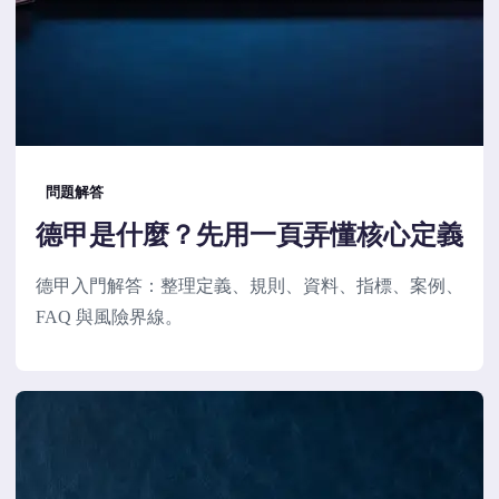
問題解答
德甲是什麼？先用一頁弄懂核心定義
德甲入門解答：整理定義、規則、資料、指標、案例、
FAQ 與風險界線。