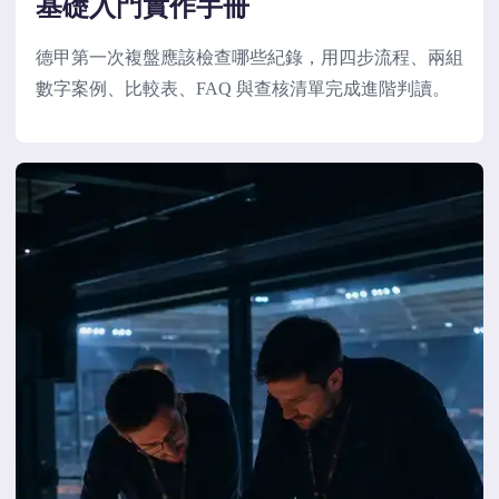
基礎入門實作手冊
德甲第一次複盤應該檢查哪些紀錄，用四步流程、兩組
數字案例、比較表、FAQ 與查核清單完成進階判讀。