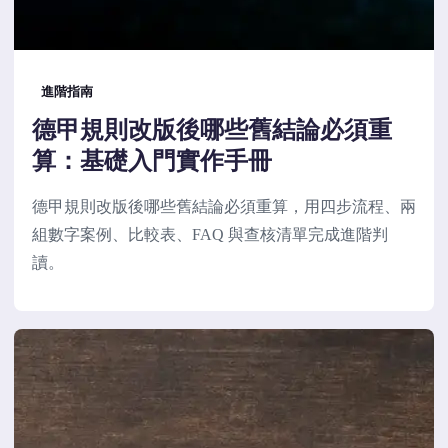
進階指南
德甲規則改版後哪些舊結論必須重
算：基礎入門實作手冊
德甲規則改版後哪些舊結論必須重算，用四步流程、兩
組數字案例、比較表、FAQ 與查核清單完成進階判
讀。