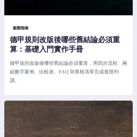
進階指南
德甲規則改版後哪些舊結論必須重
算：基礎入門實作手冊
德甲規則改版後哪些舊結論必須重算，用四步流程、兩
組數字案例、比較表、FAQ 與查核清單完成進階判
讀。