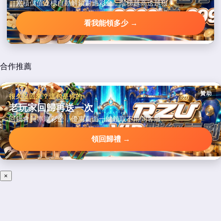
累積儲值達標自動解鎖對應彩金，階梯越高送越狠。
看我能領多少 →
合作推薦
贊助
很久沒回來？這包是你的
老玩家回歸再送一次
回鍋會員專屬彩金，優惠頁面一鍵領取不用問客服。
領回歸禮 →
×