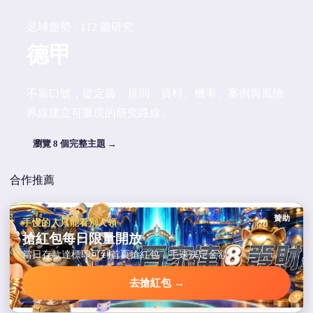
足球盤勢 · 112 篇研究
德甲
不靠口號，從定義、規則、資料、機率、案例與風險
界線建立可重現的研究路線。
瀏覽 8 個完整主題 →
合作推薦
贊助
手慢的人只能看別人領
搶紅包每日限量開放
當日存款達標即可到首頁搶紅包，手速決定金額。
去搶紅包 →