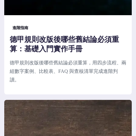
進階指南
德甲規則改版後哪些舊結論必須重
算：基礎入門實作手冊
德甲規則改版後哪些舊結論必須重算，用四步流程、兩
組數字案例、比較表、FAQ 與查核清單完成進階判
讀。