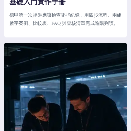
基礎入門實作手冊
德甲第一次複盤應該檢查哪些紀錄，用四步流程、兩組
數字案例、比較表、FAQ 與查核清單完成進階判讀。