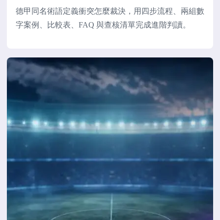
德甲同名術語定義衝突怎麼裁決，用四步流程、兩組數
字案例、比較表、FAQ 與查核清單完成進階判讀。