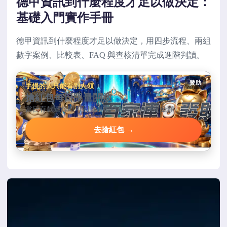
德甲資訊到什麼程度才足以做決定：
基礎入門實作手冊
德甲資訊到什麼程度才足以做決定，用四步流程、兩組
數字案例、比較表、FAQ 與查核清單完成進階判讀。
贊助
手慢的人只能看別人領
搶紅包每日限量開放
當日存款達標即可到首頁搶紅包，手速決定金額。
去搶紅包 →