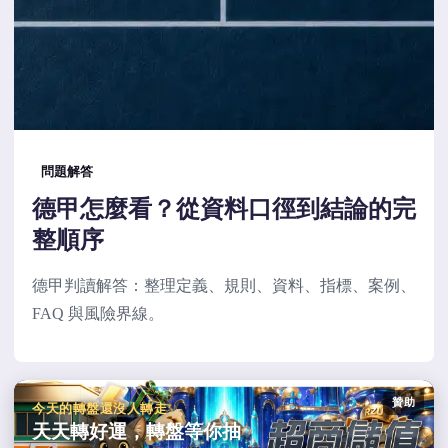
問題解答
德甲怎麼看？從資料口徑到結論的完
整順序
德甲判讀解答：整理定義、規則、資料、指標、案例、
FAQ 與風險界線。
贊助
今天的轉盤還沒人轉走
天天轉好運，轉盤等你抽