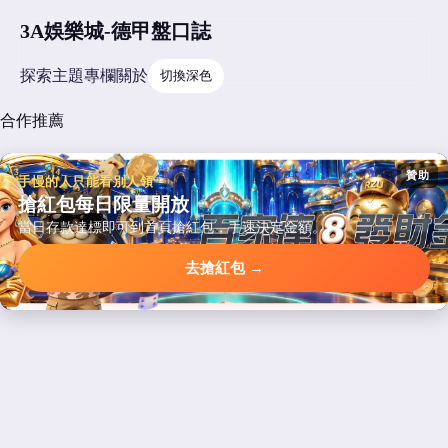
3A娛樂城-德甲盤口誌
探索
主題
專欄
關於
切換深色
合作推薦
贊助
手慢的人只能看別人領
搶紅包每日限量開放
當日存款達標即可到首頁搶紅包，手速決定金額。
去搶紅包 →