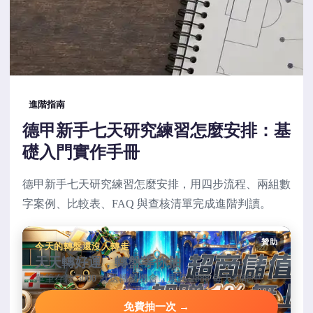
進階指南
德甲新手七天研究練習怎麼安排：基
礎入門實作手冊
德甲新手七天研究練習怎麼安排，用四步流程、兩組數
字案例、比較表、FAQ 與查核清單完成進階判讀。
贊助
今天的轉盤還沒人轉走
天天轉好運，轉盤等你抽
單筆存款 3000 就送轉盤機會，最高 2888 每天都能中。
免費抽一次 →