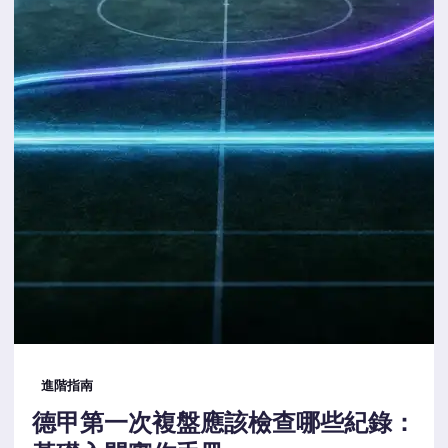
進階指南
德甲第一次複盤應該檢查哪些紀錄：