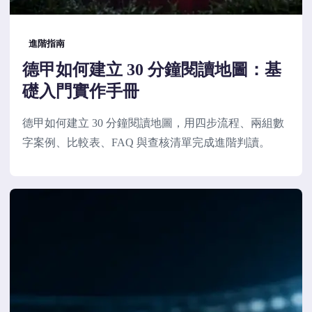
進階指南
德甲如何建立 30 分鐘閱讀地圖：基
礎入門實作手冊
德甲如何建立 30 分鐘閱讀地圖，用四步流程、兩組數
字案例、比較表、FAQ 與查核清單完成進階判讀。