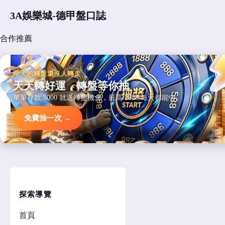
3A娛樂城-德甲盤口誌
合作推薦
今天的轉盤還沒人轉走
天天轉好運，轉盤等你抽
單筆存款 3000 就送轉盤機會，最高 2888 每天都能中。
免費抽一次 →
探索導覽
首頁