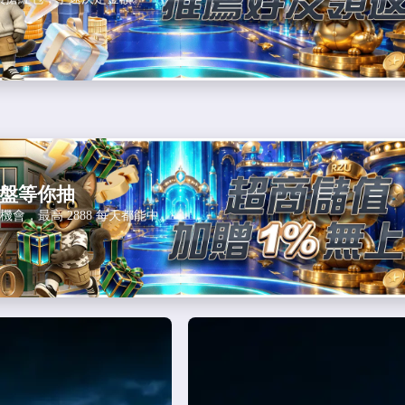
盤等你抽
盤機會，最高 2888 每天都能中。