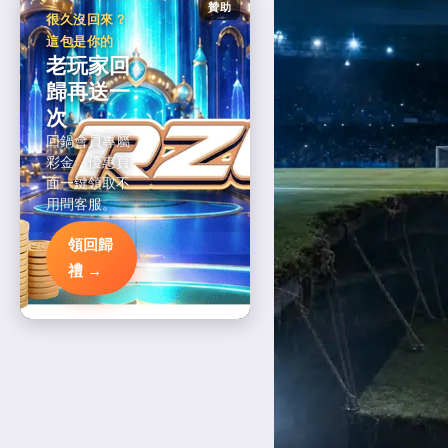
贊助
很久沒回來？
這包是你的
老玩家回
歸再送一
次
回鍋會員專屬
彩金，優惠頁
面一鍵領取不
用問客服。
領回歸
禮 →