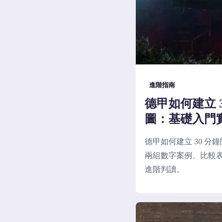
進階指南
德甲如何建立 
圖：基礎入門
德甲如何建立 30 
兩組數字案例、比較表
進階判讀。