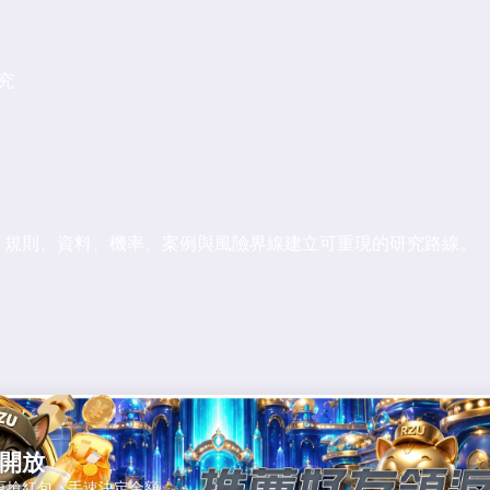
研究
、規則、資料、機率、案例與風險界線建立可重現的研究路線。
開放
頁搶紅包，手速決定金額。