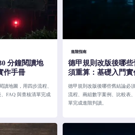
進階指南
30 分鐘閱讀地
德甲規則改版後哪些
實作手冊
須重算：基礎入門實
分鐘閱讀地圖，用四步流程、
德甲規則改版後哪些舊結論必
、FAQ 與查核清單完成
流程、兩組數字案例、比較表、F
單完成進階判讀。