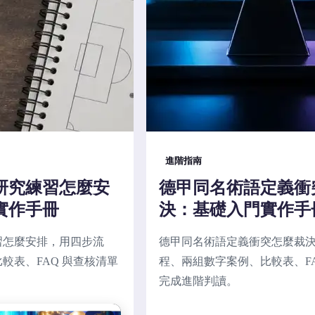
進階指南
研究練習怎麼安
德甲同名術語定義衝
實作手冊
決：基礎入門實作手
習怎麼安排，用四步流
德甲同名術語定義衝突怎麼裁
較表、FAQ 與查核清單
程、兩組數字案例、比較表、FA
完成進階判讀。