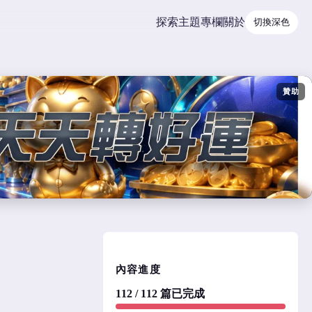
探索
主題
專欄
關於
切換深色
贊助
內容進度
112 / 112 篇已完成