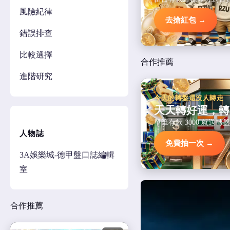
風險紀律
去搶紅包 →
錯誤排查
比較選擇
合作推薦
進階研究
今天的轉盤還沒人轉走
天天轉好運，轉
單筆存款 3000 就送轉
人物誌
免費抽一次 →
3A娛樂城-德甲盤口誌編輯
室
合作推薦