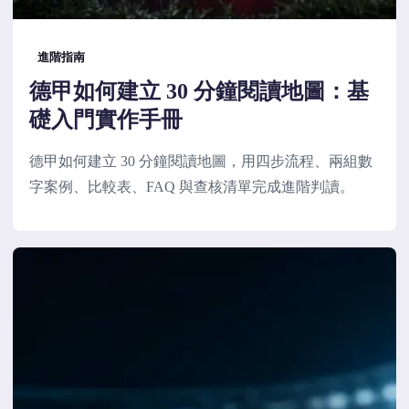
進階指南
德甲如何建立 30 分鐘閱讀地圖：基
礎入門實作手冊
德甲如何建立 30 分鐘閱讀地圖，用四步流程、兩組數
字案例、比較表、FAQ 與查核清單完成進階判讀。