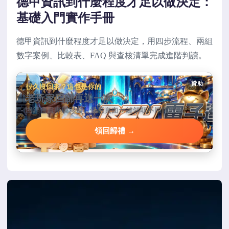
德甲資訊到什麼程度才足以做決定：
基礎入門實作手冊
德甲資訊到什麼程度才足以做決定，用四步流程、兩組
數字案例、比較表、FAQ 與查核清單完成進階判讀。
贊助
很久沒回來？這包是你的
老玩家回歸再送一次
回鍋會員專屬彩金，優惠頁面一鍵領取不用問客服。
領回歸禮 →