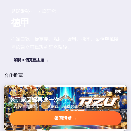
足球盤勢 · 112 篇研究
德甲
不靠口號，從定義、規則、資料、機率、案例與風險
界線建立可重現的研究路線。
瀏覽 8 個完整主題 →
合作推薦
贊助
很久沒回來？這包是你的
老玩家回歸再送一次
回鍋會員專屬彩金，優惠頁面一鍵領取不用問客服。
領回歸禮 →