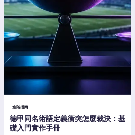
進階指南
德甲同名術語定義衝突怎麼裁決：基
礎入門實作手冊