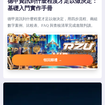
德甲資訊到什麼程度才足以做決定：
基礎入門實作手冊
德甲資訊到什麼程度才足以做決定，用四步流程、兩組
數字案例、比較表、FAQ 與查核清單完成進階判讀。
贊助
很久沒回來？這包是你的
老玩家回歸再送一次
回鍋會員專屬彩金，優惠頁面一鍵領取不用問客服。
領回歸禮 →