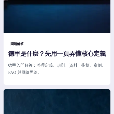
問題解答
德甲是什麼？先用一頁弄懂核心定義
德甲入門解答：整理定義、規則、資料、指標、案例、
FAQ 與風險界線。