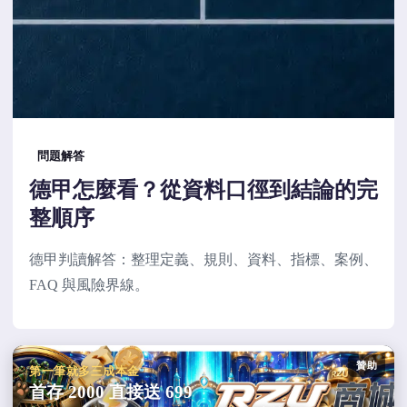
問題解答
德甲怎麼看？從資料口徑到結論的完
整順序
德甲判讀解答：整理定義、規則、資料、指標、案例、
FAQ 與風險界線。
贊助
第一筆就多三成本金
首存 2000 直接送 699