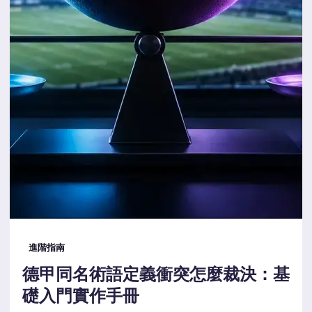
進階指南
德甲同名術語定義衝突怎麼裁決：基
礎入門實作手冊