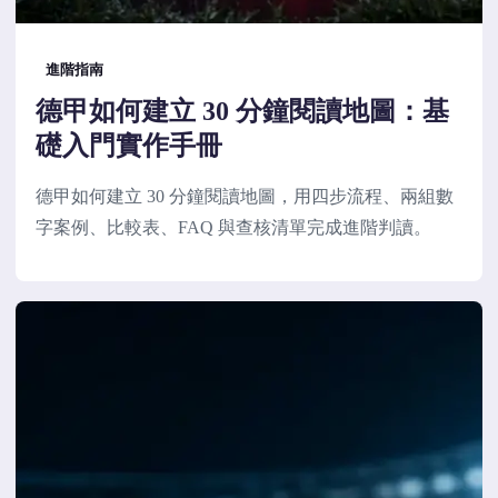
進階指南
德甲如何建立 30 分鐘閱讀地圖：基
礎入門實作手冊
德甲如何建立 30 分鐘閱讀地圖，用四步流程、兩組數
字案例、比較表、FAQ 與查核清單完成進階判讀。