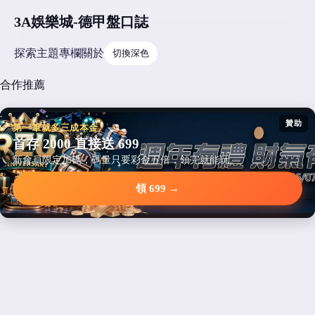
3A娛樂城-德甲盤口誌
探索
主題
專欄
關於
切換深色
合作推薦
贊助
第一筆就多三成本金
首存 2000 直接送 699
新會員限定加碼，碼量只要彩金五倍，領完就能玩。
領 699 →