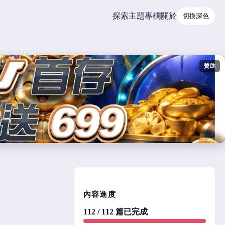
探索
主題
專欄
關於
切換深色
贊助
內容進度
112 / 112 篇已完成