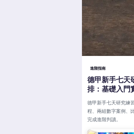
進階指南
德甲新手七天
排：基礎入門
德甲新手七天研究練
程、兩組數字案例、比
完成進階判讀。