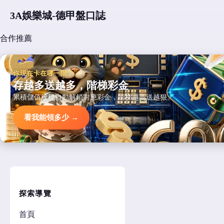
3A娛樂城-德甲盤口誌
合作推薦
你現在卡在哪一階？
存越多送越多，階梯彩金
累積儲值達標自動解鎖對應彩金，階梯越高送越狠。
看我能領多少 →
探索導覽
首頁