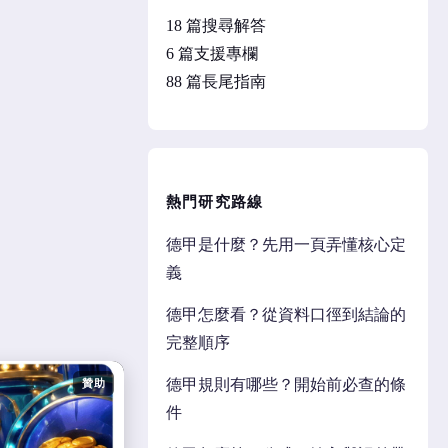
18 篇搜尋解答
6 篇支援專欄
88 篇長尾指南
熱門研究路線
德甲是什麼？先用一頁弄懂核心定
義
德甲怎麼看？從資料口徑到結論的
完整順序
德甲規則有哪些？開始前必查的條
贊助
件