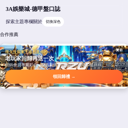
3A娛樂城-德甲盤口誌
探索
主題
專欄
關於
切換深色
合作推薦
贊助
很久沒回來？這包是你的
老玩家回歸再送一次
回鍋會員專屬彩金，優惠頁面一鍵領取不用問客服。
領回歸禮 →