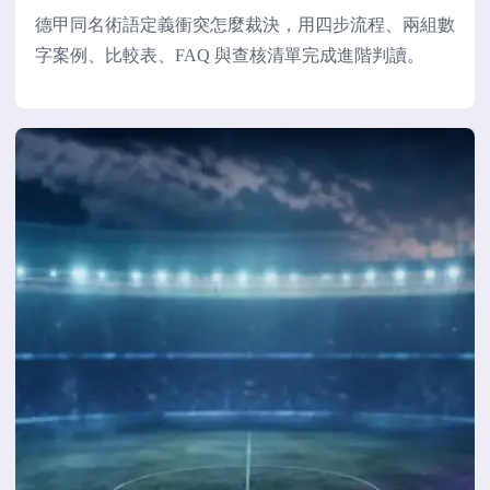
德甲同名術語定義衝突怎麼裁決，用四步流程、兩組數
字案例、比較表、FAQ 與查核清單完成進階判讀。