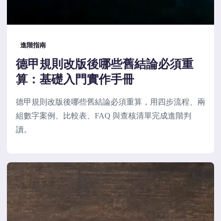
進階指南
德甲規則改版後哪些舊結論必須重
算：基礎入門實作手冊
德甲規則改版後哪些舊結論必須重算，用四步流程、兩
組數字案例、比較表、FAQ 與查核清單完成進階判
讀。