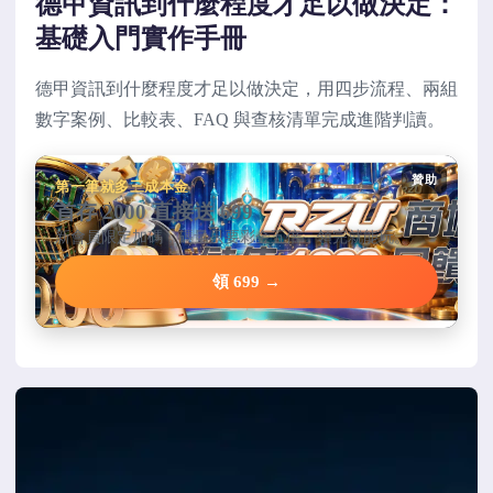
德甲資訊到什麼程度才足以做決定：
基礎入門實作手冊
德甲資訊到什麼程度才足以做決定，用四步流程、兩組
數字案例、比較表、FAQ 與查核清單完成進階判讀。
贊助
第一筆就多三成本金
首存 2000 直接送 699
新會員限定加碼，碼量只要彩金五倍，領完就能玩。
領 699 →