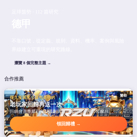
足球盤勢 · 112 篇研究
德甲
不靠口號，從定義、規則、資料、機率、案例與風險
界線建立可重現的研究路線。
瀏覽 8 個完整主題 →
合作推薦
贊助
很久沒回來？這包是你的
老玩家回歸再送一次
回鍋會員專屬彩金，優惠頁面一鍵領取不用問客服。
領回歸禮 →