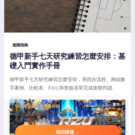
進階指南
德甲新手七天研究練習怎麼安排：基
礎入門實作手冊
德甲新手七天研究練習怎麼安排，用四步流程、兩組數
字案例、比較表、FAQ 與查核清單完成進階判讀。
贊助
很久沒回來？這包是你的
老玩家回歸再送一次
回鍋會員專屬彩金，優惠頁面一鍵領取不用問客服。
領回歸禮 →