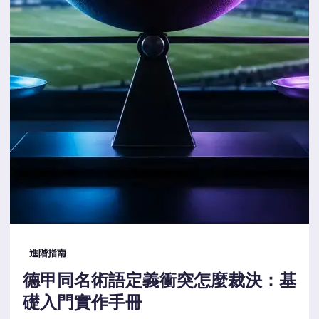
進階指南
德甲同名術語定義衝突怎麼裁決：基
礎入門實作手冊