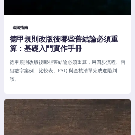
進階指南
德甲規則改版後哪些舊結論必須重
算：基礎入門實作手冊
德甲規則改版後哪些舊結論必須重算，用四步流程、兩
組數字案例、比較表、FAQ 與查核清單完成進階判
讀。