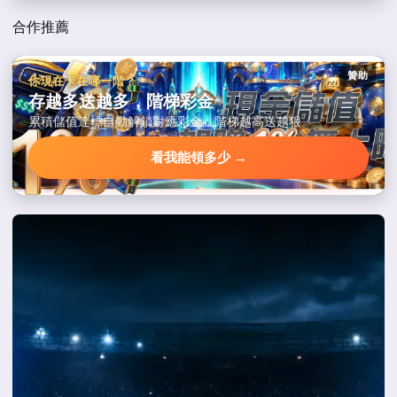
合作推薦
贊助
你現在卡在哪一階？
存越多送越多，階梯彩金
累積儲值達標自動解鎖對應彩金，階梯越高送越狠。
看我能領多少 →