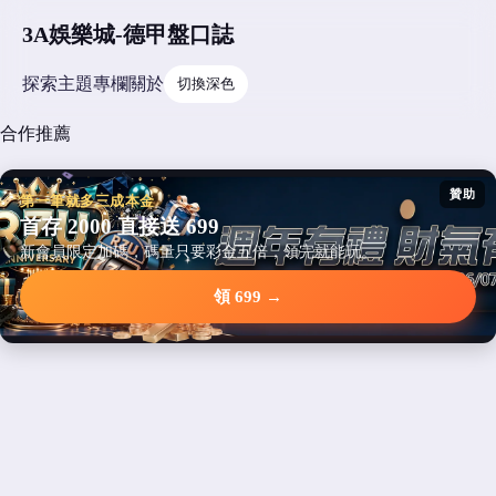
3A娛樂城-德甲盤口誌
探索
主題
專欄
關於
切換深色
合作推薦
贊助
第一筆就多三成本金
首存 2000 直接送 699
新會員限定加碼，碼量只要彩金五倍，領完就能玩。
領 699 →