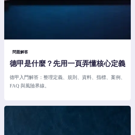
問題解答
德甲是什麼？先用一頁弄懂核心定義
德甲入門解答：整理定義、規則、資料、指標、案例、
FAQ 與風險界線。