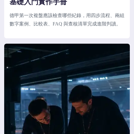
基礎入門實作手冊
德甲第一次複盤應該檢查哪些紀錄，用四步流程、兩組
數字案例、比較表、FAQ 與查核清單完成進階判讀。