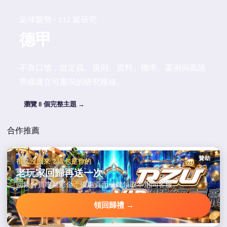
足球盤勢 · 112 篇研究
德甲
不靠口號，從定義、規則、資料、機率、案例與風險
界線建立可重現的研究路線。
瀏覽 8 個完整主題 →
合作推薦
贊助
很久沒回來？這包是你的
老玩家回歸再送一次
回鍋會員專屬彩金，優惠頁面一鍵領取不用問客服。
領回歸禮 →