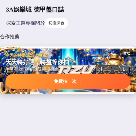
3A娛樂城-德甲盤口誌
探索
主題
專欄
關於
切換深色
合作推薦
贊助
今天的轉盤還沒人轉走
天天轉好運，轉盤等你抽
單筆存款 3000 就送轉盤機會，最高 2888 每天都能中。
免費抽一次 →