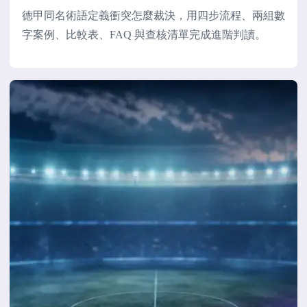
德甲同名術語定義衝突怎麼裁決，用四步流程、兩組數
字案例、比較表、FAQ 與查核清單完成進階判讀。