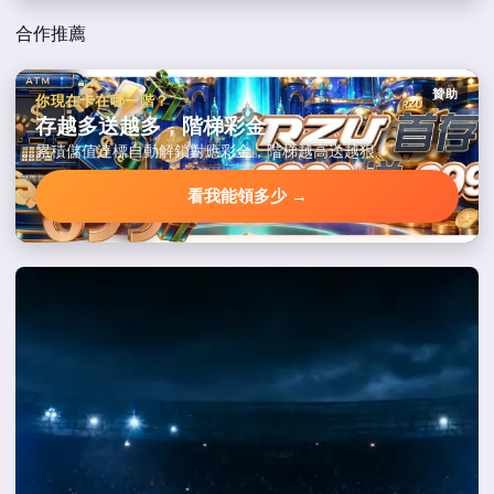
合作推薦
贊助
你現在卡在哪一階？
存越多送越多，階梯彩金
累積儲值達標自動解鎖對應彩金，階梯越高送越狠。
看我能領多少 →