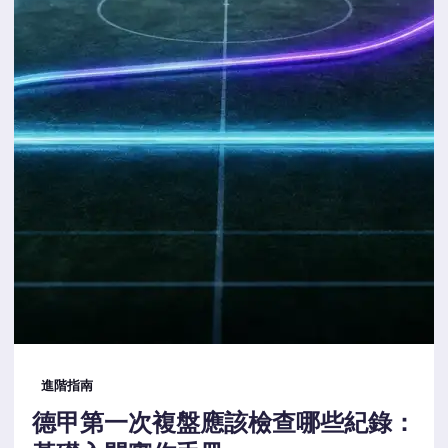
進階指南
德甲第一次複盤應該檢查哪些紀錄：