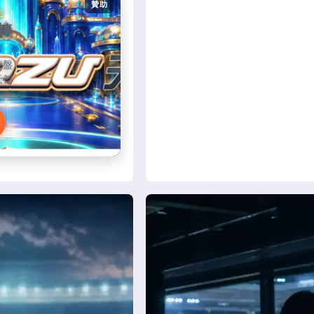
贊助
走
轉
轉盤
天都