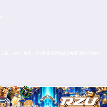
研究
、規則、資料、機率、案例與風險界線建立可重現的研究路線。
的
一次
惠頁面一鍵領取不用問客服。