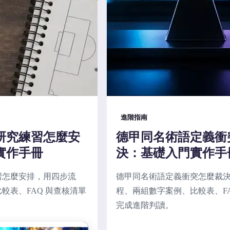
進階指南
研究練習怎麼安
德甲同名術語定義衝
實作手冊
決：基礎入門實作手
習怎麼安排，用四步流
德甲同名術語定義衝突怎麼裁
較表、FAQ 與查核清單
程、兩組數字案例、比較表、FA
完成進階判讀。