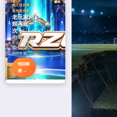
贊助
很久沒回來？
這包是你的
老玩家回
歸再送一
次
回鍋會員專屬
彩金，優惠頁
面一鍵領取不
用問客服。
領回歸
禮 →