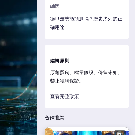
輔因
德甲走勢能預測嗎？歷史序列的正
確用途
編輯原則
原創撰寫、標示假設、保留未知、
禁止獲利保證。
查看完整政策
合作推薦
贊助