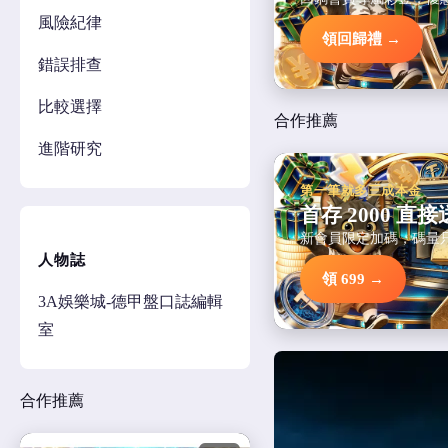
風險紀律
領回歸禮 →
錯誤排查
比較選擇
合作推薦
進階研究
第一筆就多三成本金
首存 2000 直接送
新會員限定加碼，碼量
人物誌
領 699 →
3A娛樂城-德甲盤口誌編輯
室
合作推薦