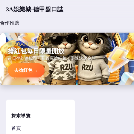
3A娛樂城-德甲盤口誌
合作推薦
手慢的人只能看別人領
搶紅包每日限量開放
當日存款達標即可到首頁搶紅包，手速決定金額。
去搶紅包 →
探索導覽
首頁