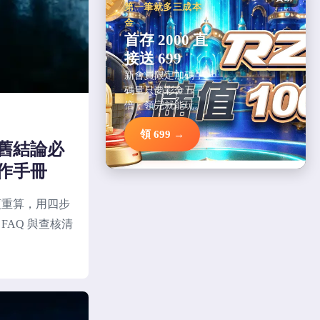
第一筆就多三成本
金
首存 2000 直
接送 699
新會員限定加碼，
碼量只要彩金五
倍，領完就能玩。
領 699 →
舊結論必
作手冊
須重算，用四步
AQ 與查核清