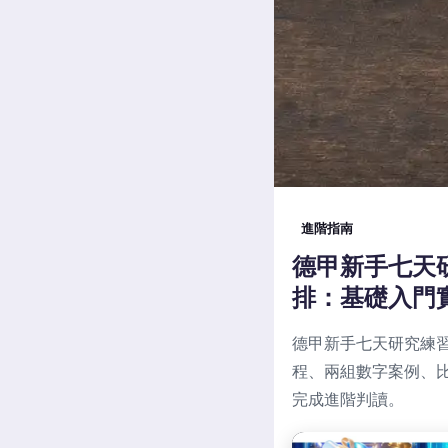
進階指南
德甲新手七天
排：基礎入門
德甲新手七天研究練
程、兩組數字案例、比
完成進階判讀。