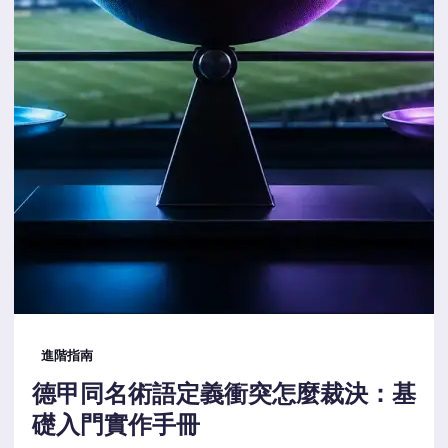
進階指南
德甲同名術語定義衝突怎麼裁決：基
礎入門實作手冊