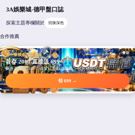
3A娛樂城-德甲盤口誌
探索
主題
專欄
關於
切換深色
合作推薦
贊助
第一筆就多三成本金
首存 2000 直接送 699
新會員限定加碼，碼量只要彩金五倍，領完就能玩。
領 699 →