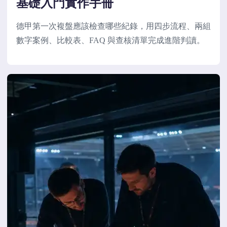
基礎入門實作手冊
德甲第一次複盤應該檢查哪些紀錄，用四步流程、兩組
數字案例、比較表、FAQ 與查核清單完成進階判讀。