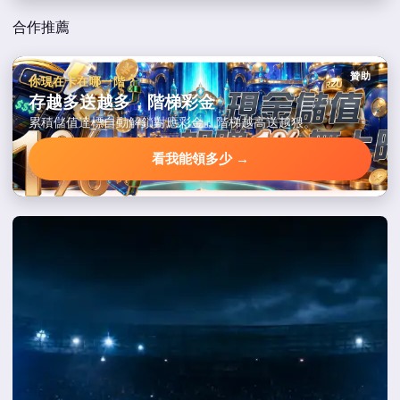
合作推薦
贊助
你現在卡在哪一階？
存越多送越多，階梯彩金
累積儲值達標自動解鎖對應彩金，階梯越高送越狠。
看我能領多少 →