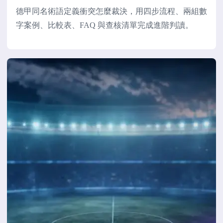
德甲同名術語定義衝突怎麼裁決，用四步流程、兩組數
字案例、比較表、FAQ 與查核清單完成進階判讀。