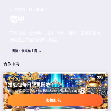
足球盤勢 · 112 篇研究
德甲
不靠口號，從定義、規則、資料、機率、案例與風險
界線建立可重現的研究路線。
瀏覽 8 個完整主題 →
合作推薦
贊助
手慢的人只能看別人領
搶紅包每日限量開放
當日存款達標即可到首頁搶紅包，手速決定金額。
去搶紅包 →