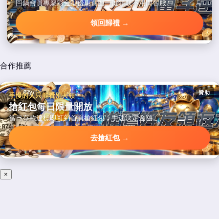
回鍋會員專屬彩金，優惠頁面一鍵領取不用問客服。
領回歸禮 →
合作推薦
贊助
手慢的人只能看別人領
搶紅包每日限量開放
當日存款達標即可到首頁搶紅包，手速決定金額。
去搶紅包 →
×