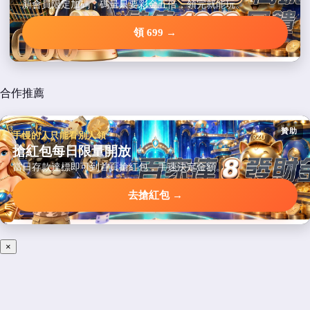
新會員限定加碼，碼量只要彩金五倍，領完就能玩。
領 699 →
合作推薦
贊助
手慢的人只能看別人領
搶紅包每日限量開放
當日存款達標即可到首頁搶紅包，手速決定金額。
去搶紅包 →
×