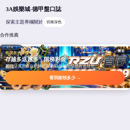
3A娛樂城-德甲盤口誌
探索
主題
專欄
關於
切換深色
合作推薦
贊助
你現在卡在哪一階？
存越多送越多，階梯彩金
累積儲值達標自動解鎖對應彩金，階梯越高送越狠。
看我能領多少 →