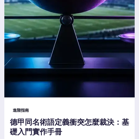
進階指南
德甲同名術語定義衝突怎麼裁決：基
礎入門實作手冊