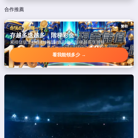
合作推薦
贊助
你現在卡在哪一階？
存越多送越多，階梯彩金
累積儲值達標自動解鎖對應彩金，階梯越高送越狠。
看我能領多少 →