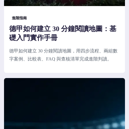
進階指南
德甲如何建立 30 分鐘閱讀地圖：基
礎入門實作手冊
德甲如何建立 30 分鐘閱讀地圖，用四步流程、兩組數
字案例、比較表、FAQ 與查核清單完成進階判讀。