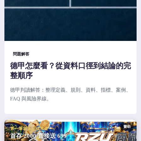
問題解答
德甲怎麼看？從資料口徑到結論的完
整順序
德甲判讀解答：整理定義、規則、資料、指標、案例、
FAQ 與風險界線。
贊助
第一筆就多三成本金
首存 2000 直接送 699