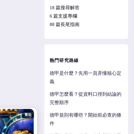
18 篇搜尋解答
6 篇支援專欄
88 篇長尾指南
熱門研究路線
德甲是什麼？先用一頁弄懂核心定
義
德甲怎麼看？從資料口徑到結論的
完整順序
德甲規則有哪些？開始前必查的條
贊助
件