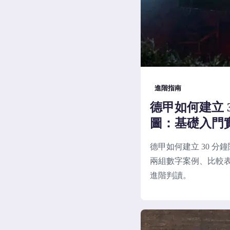
進階指南
德甲如何建立 
圖：基礎入門
德甲如何建立 30 
兩組數字案例、比較表
進階判讀。