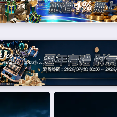
 699
只要彩金五倍，領完就能玩。