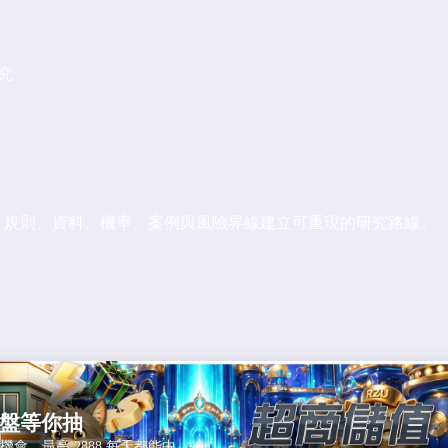
研究
、規則、資料、機率、案例與風險界線建立可重現的研究路線。
盤等你抽
盤機會，最高 2888 每天都能中。