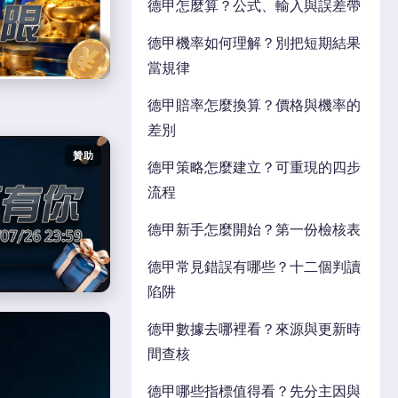
德甲怎麼算？公式、輸入與誤差帶
德甲機率如何理解？別把短期結果
當規律
德甲賠率怎麼換算？價格與機率的
差別
贊助
德甲策略怎麼建立？可重現的四步
流程
德甲新手怎麼開始？第一份檢核表
德甲常見錯誤有哪些？十二個判讀
陷阱
德甲數據去哪裡看？來源與更新時
間查核
德甲哪些指標值得看？先分主因與