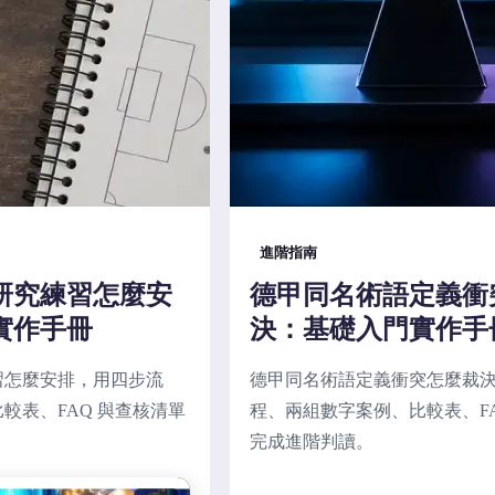
進階指南
研究練習怎麼安
德甲同名術語定義衝
實作手冊
決：基礎入門實作手
習怎麼安排，用四步流
德甲同名術語定義衝突怎麼裁
較表、FAQ 與查核清單
程、兩組數字案例、比較表、FA
完成進階判讀。