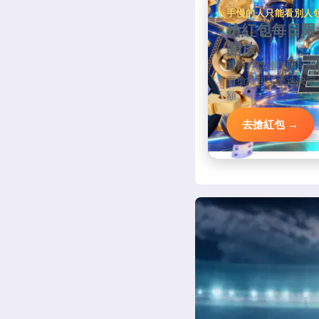
手慢的人只能看別人
搶紅包每日限
開放
當日存款達標即可到
頁搶紅包，手速決定
額。
去搶紅包 →