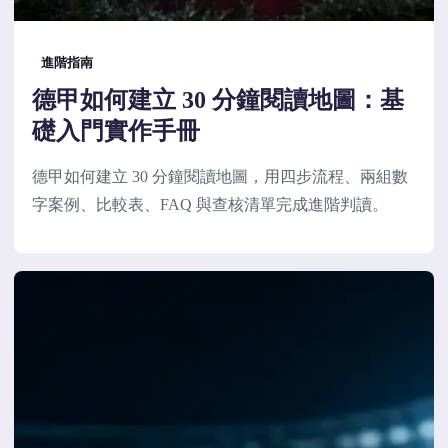
進階指南
德甲如何建立 30 分鐘閱讀地圖：基
礎入門實作手冊
德甲如何建立 30 分鐘閱讀地圖，用四步流程、兩組數
字案例、比較表、FAQ 與查核清單完成進階判讀。