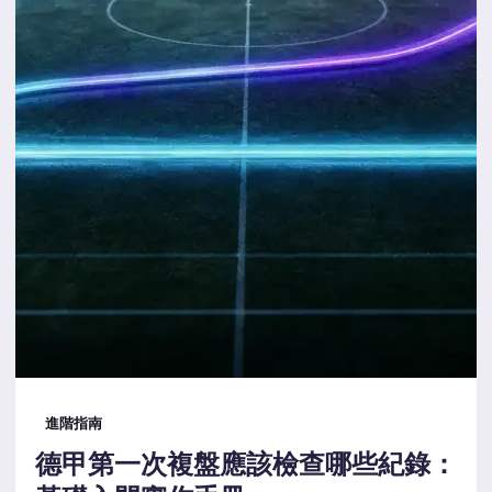
進階指南
德甲第一次複盤應該檢查哪些紀錄：