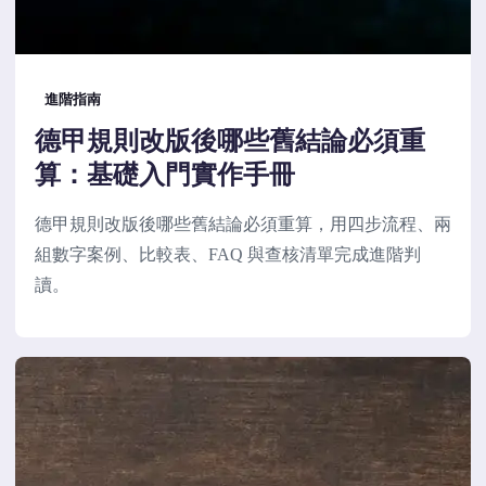
進階指南
德甲規則改版後哪些舊結論必須重
算：基礎入門實作手冊
德甲規則改版後哪些舊結論必須重算，用四步流程、兩
組數字案例、比較表、FAQ 與查核清單完成進階判
讀。