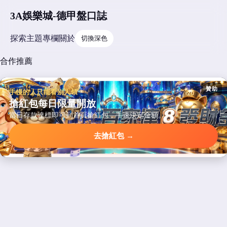
3A娛樂城-德甲盤口誌
探索
主題
專欄
關於
切換深色
合作推薦
贊助
手慢的人只能看別人領
搶紅包每日限量開放
當日存款達標即可到首頁搶紅包，手速決定金額。
去搶紅包 →