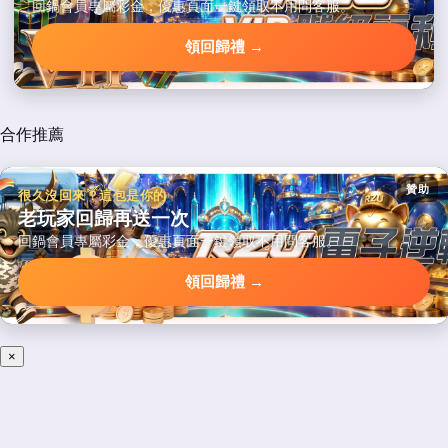
回鍋會員專屬彩金，優惠頁面一鍵領取不用問客服。
領回歸禮 →
合作推薦
贊助
很久沒回來？這包是你的
老玩家回歸再送一次
回鍋會員專屬彩金，優惠頁面一鍵領取不用問客服。
領回歸禮 →
×