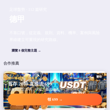
足球盤勢 · 112 篇研究
德甲
不靠口號，從定義、規則、資料、機率、案例與風險
界線建立可重現的研究路線。
瀏覽 8 個完整主題 →
合作推薦
贊助
第一筆就多三成本金
首存 2000 直接送 699
新會員限定加碼，碼量只要彩金五倍，領完就能玩。
領 699 →