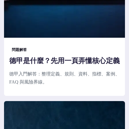
問題解答
德甲是什麼？先用一頁弄懂核心定義
德甲入門解答：整理定義、規則、資料、指標、案例、
FAQ 與風險界線。