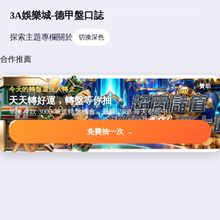
3A娛樂城-德甲盤口誌
探索
主題
專欄
關於
切換深色
合作推薦
贊助
今天的轉盤還沒人轉走
天天轉好運，轉盤等你抽
單筆存款 3000 就送轉盤機會，最高 2888 每天都能中。
免費抽一次 →