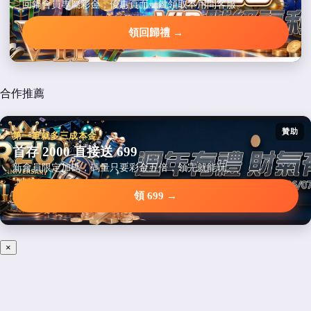
回鍋會員專屬彩金，優惠頁面一鍵領取不用問客服。
領回歸禮 →
合作推薦
贊助
第一筆就多三成本金
首存 2000 直接送 699
新會員限定加碼，碼量只要彩金五倍，領完就能玩。
領 699 →
×