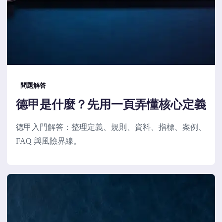
問題解答
德甲是什麼？先用一頁弄懂核心定義
德甲入門解答：整理定義、規則、資料、指標、案例、
FAQ 與風險界線。