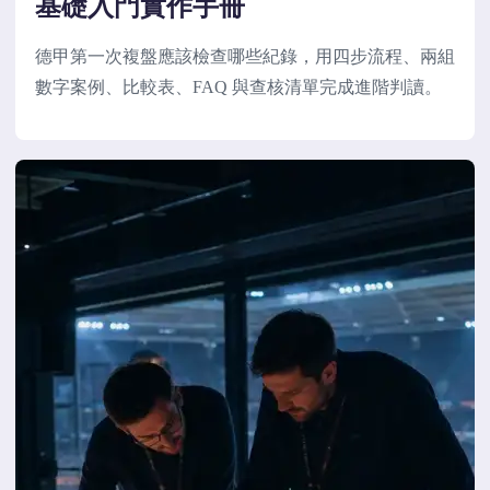
基礎入門實作手冊
德甲第一次複盤應該檢查哪些紀錄，用四步流程、兩組
數字案例、比較表、FAQ 與查核清單完成進階判讀。