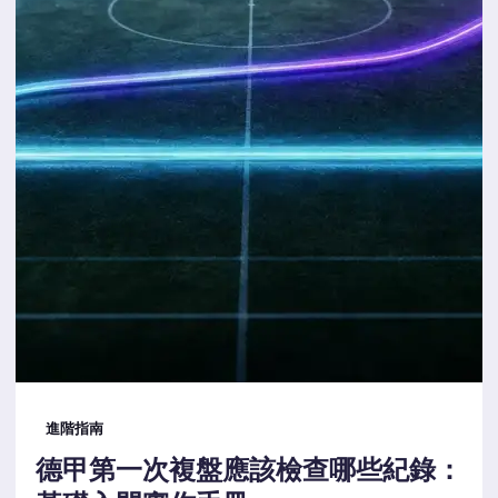
進階指南
德甲第一次複盤應該檢查哪些紀錄：