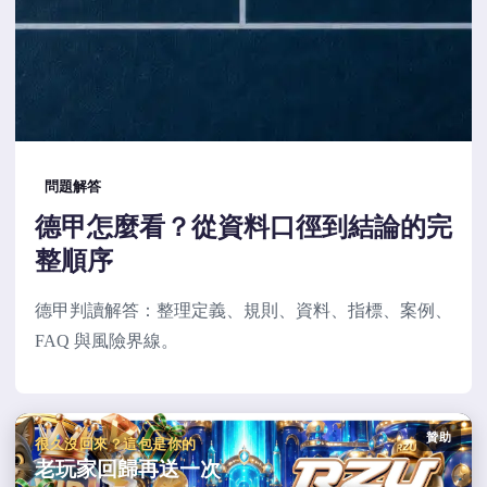
問題解答
德甲怎麼看？從資料口徑到結論的完
整順序
德甲判讀解答：整理定義、規則、資料、指標、案例、
FAQ 與風險界線。
贊助
很久沒回來？這包是你的
老玩家回歸再送一次