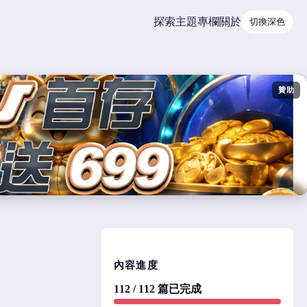
探索
主題
專欄
關於
切換深色
贊助
內容進度
112 / 112 篇已完成