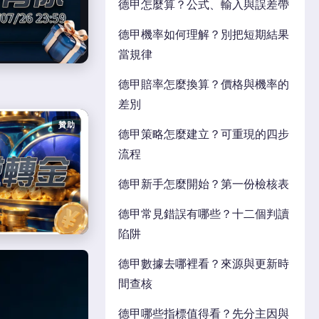
德甲怎麼算？公式、輸入與誤差帶
德甲機率如何理解？別把短期結果
當規律
德甲賠率怎麼換算？價格與機率的
差別
贊助
德甲策略怎麼建立？可重現的四步
流程
德甲新手怎麼開始？第一份檢核表
德甲常見錯誤有哪些？十二個判讀
陷阱
德甲數據去哪裡看？來源與更新時
間查核
德甲哪些指標值得看？先分主因與