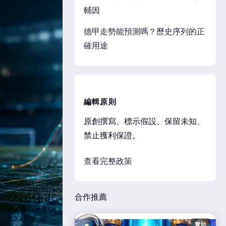
輔因
德甲走勢能預測嗎？歷史序列的正
確用途
編輯原則
原創撰寫、標示假設、保留未知、
禁止獲利保證。
查看完整政策
合作推薦
贊助