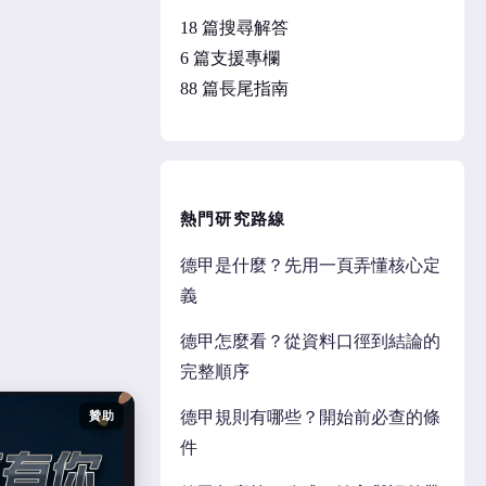
18 篇搜尋解答
6 篇支援專欄
88 篇長尾指南
熱門研究路線
德甲是什麼？先用一頁弄懂核心定
義
德甲怎麼看？從資料口徑到結論的
完整順序
德甲規則有哪些？開始前必查的條
贊助
件