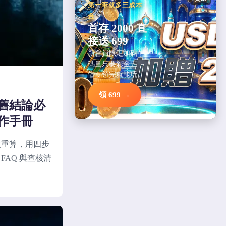
第一筆就多三成本
金
首存 2000 直
接送 699
新會員限定加碼，
碼量只要彩金五
倍，領完就能玩。
領 699 →
舊結論必
作手冊
須重算，用四步
AQ 與查核清