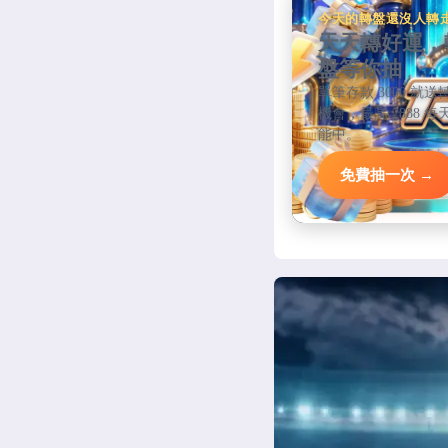
今天的轉盤還沒人轉
天天轉好運，
盤等你抽
單筆存款 3000 就送
機會，最高 2888 每
能中。
免費抽一次 →