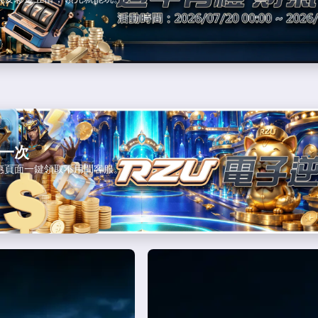
的
一次
惠頁面一鍵領取不用問客服。