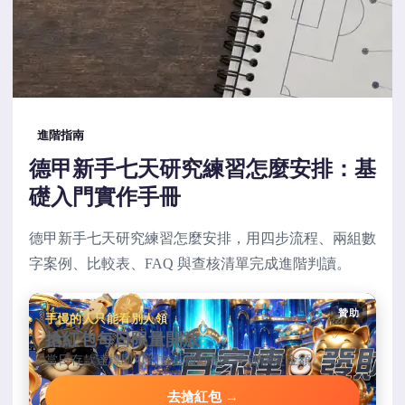
進階指南
德甲新手七天研究練習怎麼安排：基
礎入門實作手冊
德甲新手七天研究練習怎麼安排，用四步流程、兩組數
字案例、比較表、FAQ 與查核清單完成進階判讀。
贊助
手慢的人只能看別人領
搶紅包每日限量開放
當日存款達標即可到首頁搶紅包，手速決定金額。
去搶紅包 →