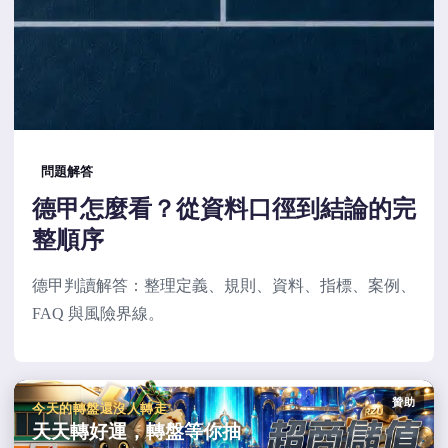
問題解答
德甲怎麼看？從資料口徑到結論的完
整順序
德甲判讀解答：整理定義、規則、資料、指標、案例、
FAQ 與風險界線。
贊助
今天的轉盤還沒人轉走
天天轉好運，轉盤等你抽