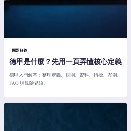
問題解答
德甲是什麼？先用一頁弄懂核心定義
德甲入門解答：整理定義、規則、資料、指標、案例、
FAQ 與風險界線。