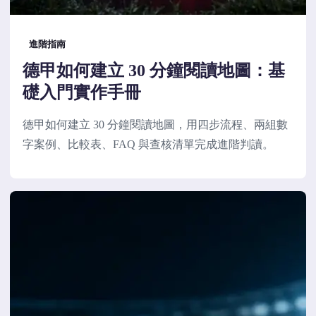
進階指南
德甲如何建立 30 分鐘閱讀地圖：基
礎入門實作手冊
德甲如何建立 30 分鐘閱讀地圖，用四步流程、兩組數
字案例、比較表、FAQ 與查核清單完成進階判讀。