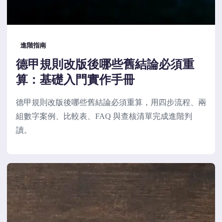
進階指南
德甲規則改版後哪些舊結論必須重
算：基礎入門實作手冊
德甲規則改版後哪些舊結論必須重算，用四步流程、兩
組數字案例、比較表、FAQ 與查核清單完成進階判
讀。