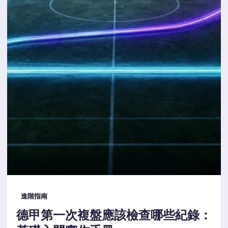
進階指南
德甲第一次複盤應該檢查哪些紀錄：