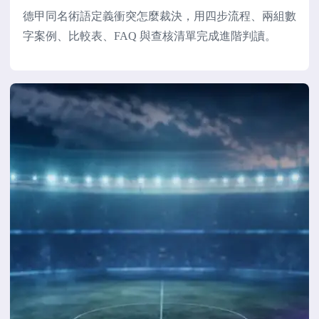
德甲同名術語定義衝突怎麼裁決，用四步流程、兩組數
字案例、比較表、FAQ 與查核清單完成進階判讀。