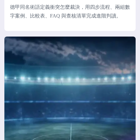
德甲同名術語定義衝突怎麼裁決，用四步流程、兩組數
字案例、比較表、FAQ 與查核清單完成進階判讀。