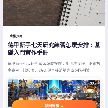
進階指南
德甲新手七天研究練習怎麼安排：基
礎入門實作手冊
德甲新手七天研究練習怎麼安排，用四步流程、兩組數
字案例、比較表、FAQ 與查核清單完成進階判讀。
贊助
很久沒回來？這包是你的
老玩家回歸再送一次
回鍋會員專屬彩金，優惠頁面一鍵領取不用問客服。
領回歸禮 →