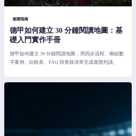
進階指南
德甲如何建立 30 分鐘閱讀地圖：基
礎入門實作手冊
德甲如何建立 30 分鐘閱讀地圖，用四步流程、兩組數
字案例、比較表、FAQ 與查核清單完成進階判讀。