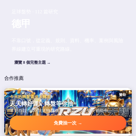
足球盤勢 · 112 篇研究
德甲
不靠口號，從定義、規則、資料、機率、案例與風險
界線建立可重現的研究路線。
瀏覽 8 個完整主題 →
合作推薦
贊助
今天的轉盤還沒人轉走
天天轉好運，轉盤等你抽
單筆存款 3000 就送轉盤機會，最高 2888 每天都能中。
免費抽一次 →