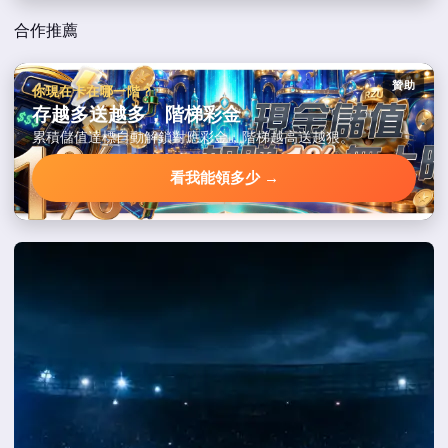
合作推薦
贊助
你現在卡在哪一階？
存越多送越多，階梯彩金
累積儲值達標自動解鎖對應彩金，階梯越高送越狠。
看我能領多少 →