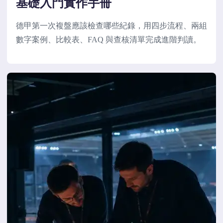
基礎入門實作手冊
德甲第一次複盤應該檢查哪些紀錄，用四步流程、兩組
數字案例、比較表、FAQ 與查核清單完成進階判讀。