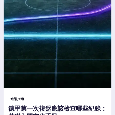
進階指南
德甲第一次複盤應該檢查哪些紀錄：