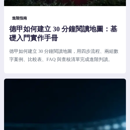
進階指南
德甲如何建立 30 分鐘閱讀地圖：基
礎入門實作手冊
德甲如何建立 30 分鐘閱讀地圖，用四步流程、兩組數
字案例、比較表、FAQ 與查核清單完成進階判讀。