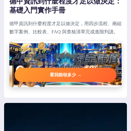
德甲資訊到什麼程度才足以做決定：
基礎入門實作手冊
德甲資訊到什麼程度才足以做決定，用四步流程、兩組
數字案例、比較表、FAQ 與查核清單完成進階判讀。
贊助
你現在卡在哪一階？
存越多送越多，階梯彩金
累積儲值達標自動解鎖對應彩金，階梯越高送越狠。
看我能領多少 →