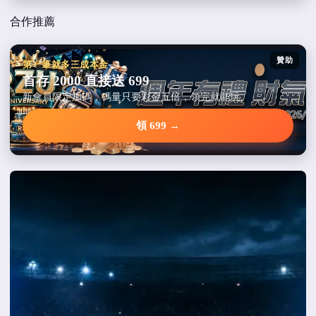
合作推薦
贊助
第一筆就多三成本金
首存 2000 直接送 699
新會員限定加碼，碼量只要彩金五倍，領完就能玩。
領 699 →