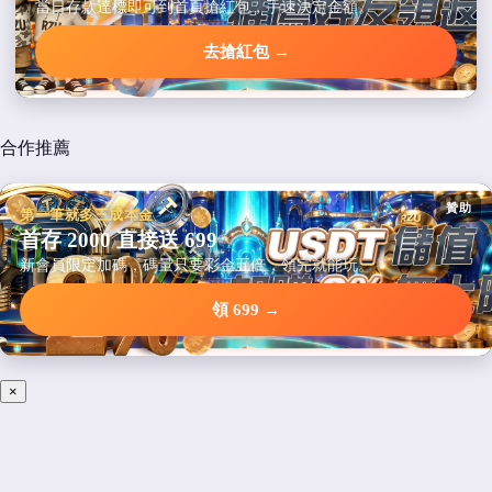
當日存款達標即可到首頁搶紅包，手速決定金額。
去搶紅包 →
合作推薦
贊助
第一筆就多三成本金
首存 2000 直接送 699
新會員限定加碼，碼量只要彩金五倍，領完就能玩。
領 699 →
×