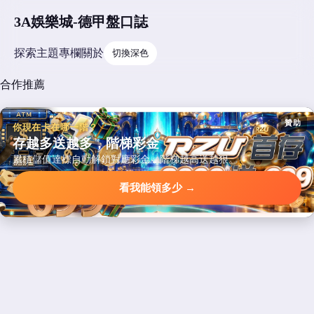
3A娛樂城-德甲盤口誌
探索
主題
專欄
關於
切換深色
合作推薦
贊助
你現在卡在哪一階？
存越多送越多，階梯彩金
累積儲值達標自動解鎖對應彩金，階梯越高送越狠。
看我能領多少 →