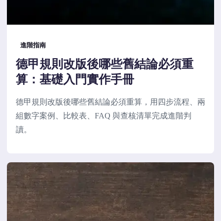
進階指南
德甲規則改版後哪些舊結論必須重
算：基礎入門實作手冊
德甲規則改版後哪些舊結論必須重算，用四步流程、兩
組數字案例、比較表、FAQ 與查核清單完成進階判
讀。