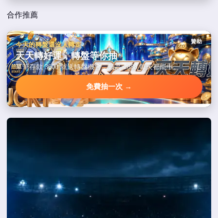
合作推薦
贊助
今天的轉盤還沒人轉走
天天轉好運，轉盤等你抽
單筆存款 3000 就送轉盤機會，最高 2888 每天都能中。
免費抽一次 →