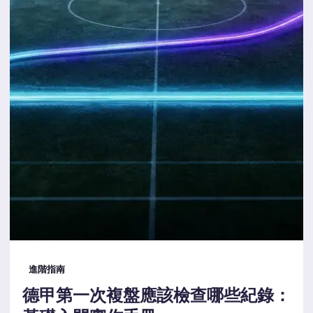
進階指南
德甲第一次複盤應該檢查哪些紀錄：