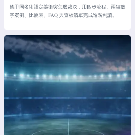
德甲同名術語定義衝突怎麼裁決，用四步流程、兩組數
字案例、比較表、FAQ 與查核清單完成進階判讀。