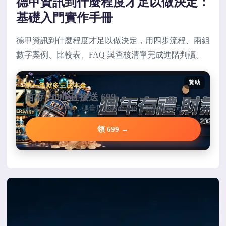
德甲資訊到什麼程度才足以做決定：
基礎入門實作手冊
德甲資訊到什麼程度才足以做決定，用四步流程、兩組
數字案例、比較表、FAQ 與查核清單完成進階判讀。
贊助
第一筆就多三成本金
首存 2000 直接送 699
新會員限定加碼，碼量只要彩金五倍，領完就能玩。
領 699 →