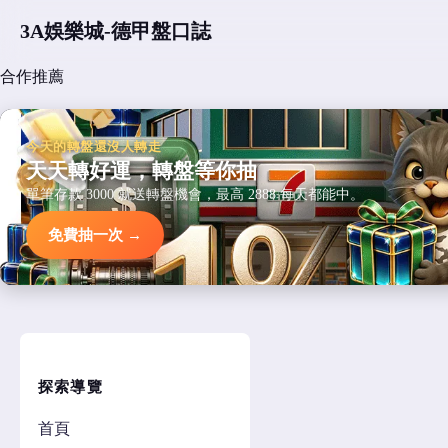
3A娛樂城-德甲盤口誌
合作推薦
今天的轉盤還沒人轉走
天天轉好運，轉盤等你抽
單筆存款 3000 就送轉盤機會，最高 2888 每天都能中。
免費抽一次 →
探索導覽
首頁