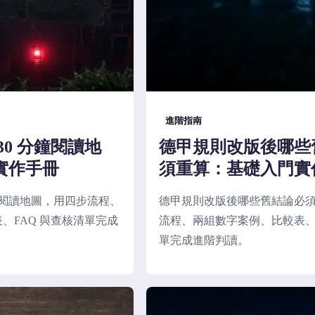
進階指南
30 分鐘閱讀地
德甲規則改版後哪些
實作手冊
須重算：基礎入門實
分鐘閱讀地圖，用四步流程、
德甲規則改版後哪些舊結論必
、FAQ 與查核清單完成
流程、兩組數字案例、比較表、F
單完成進階判讀。