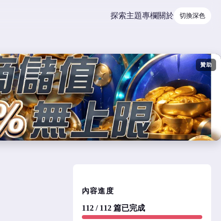
探索
主題
專欄
關於
切換深色
贊助
內容進度
112 / 112 篇已完成