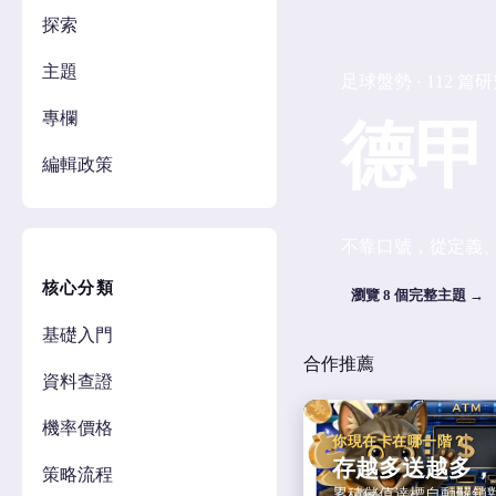
探索
主題
足球盤勢 · 112 篇
專欄
德甲
編輯政策
不靠口號，從定義
核心分類
瀏覽 8 個完整主題 →
基礎入門
合作推薦
資料查證
機率價格
你現在卡在哪一階？
存越多送越多，
策略流程
累積儲值達標自動解鎖