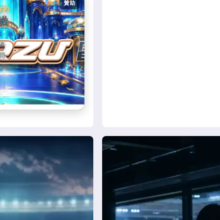
贊助
你的
送
優
問