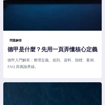
問題解答
德甲是什麼？先用一頁弄懂核心定義
德甲入門解答：整理定義、規則、資料、指標、案例、
FAQ 與風險界線。