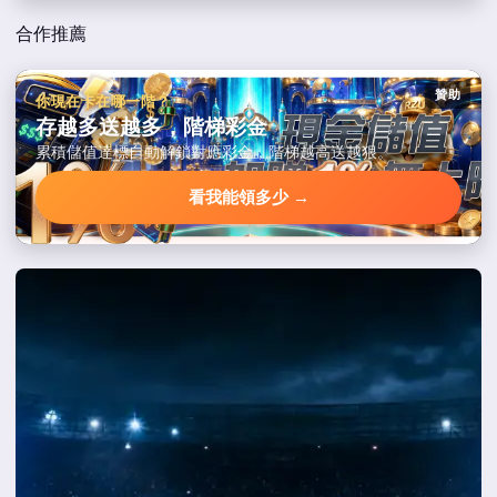
合作推薦
贊助
你現在卡在哪一階？
存越多送越多，階梯彩金
累積儲值達標自動解鎖對應彩金，階梯越高送越狠。
看我能領多少 →