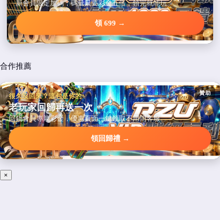
新會員限定加碼，碼量只要彩金五倍，領完就能玩。
領 699 →
合作推薦
贊助
很久沒回來？這包是你的
老玩家回歸再送一次
回鍋會員專屬彩金，優惠頁面一鍵領取不用問客服。
領回歸禮 →
×