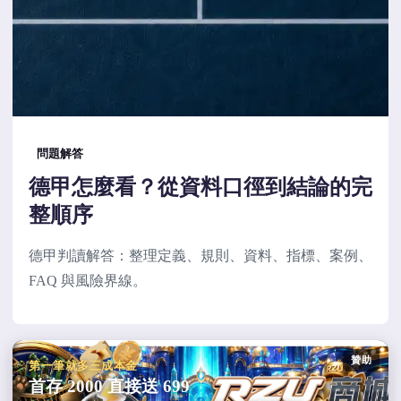
問題解答
德甲怎麼看？從資料口徑到結論的完
整順序
德甲判讀解答：整理定義、規則、資料、指標、案例、
FAQ 與風險界線。
贊助
第一筆就多三成本金
首存 2000 直接送 699