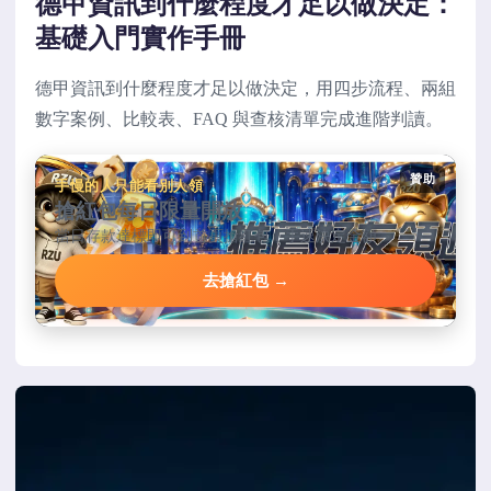
德甲資訊到什麼程度才足以做決定：
基礎入門實作手冊
德甲資訊到什麼程度才足以做決定，用四步流程、兩組
數字案例、比較表、FAQ 與查核清單完成進階判讀。
贊助
手慢的人只能看別人領
搶紅包每日限量開放
當日存款達標即可到首頁搶紅包，手速決定金額。
去搶紅包 →