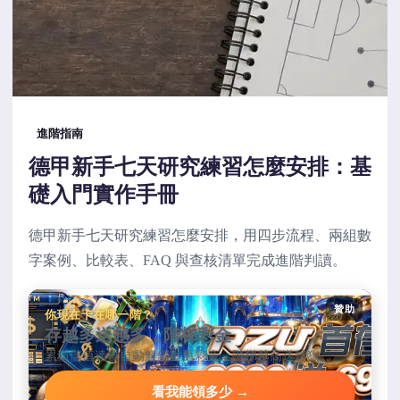
進階指南
德甲新手七天研究練習怎麼安排：基
礎入門實作手冊
德甲新手七天研究練習怎麼安排，用四步流程、兩組數
字案例、比較表、FAQ 與查核清單完成進階判讀。
贊助
你現在卡在哪一階？
存越多送越多，階梯彩金
累積儲值達標自動解鎖對應彩金，階梯越高送越狠。
看我能領多少 →