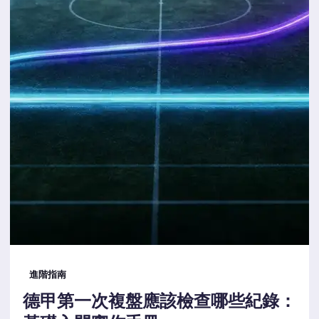
進階指南
德甲第一次複盤應該檢查哪些紀錄：