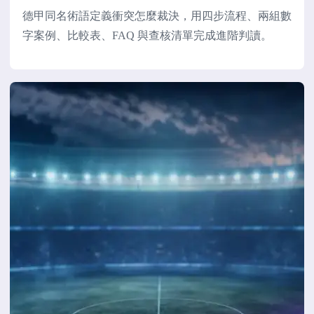
德甲同名術語定義衝突怎麼裁決，用四步流程、兩組數
字案例、比較表、FAQ 與查核清單完成進階判讀。