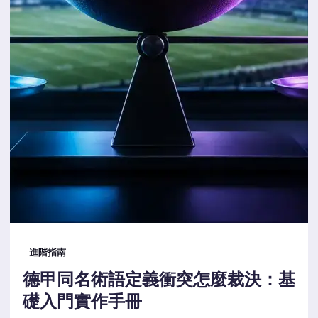
進階指南
德甲同名術語定義衝突怎麼裁決：基
礎入門實作手冊