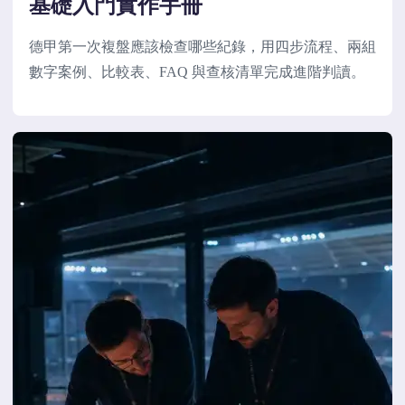
基礎入門實作手冊
德甲第一次複盤應該檢查哪些紀錄，用四步流程、兩組
數字案例、比較表、FAQ 與查核清單完成進階判讀。