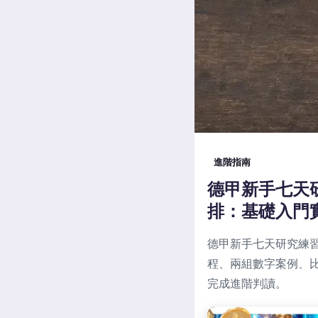
進階指南
德甲新手七天
排：基礎入門
德甲新手七天研究練
程、兩組數字案例、比
完成進階判讀。