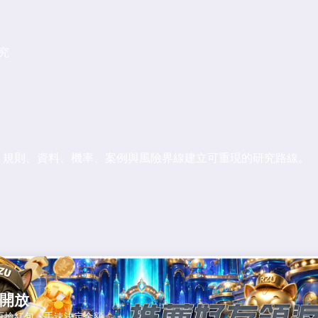
研究
、規則、資料、機率、案例與風險界線建立可重現的研究路線。
開放
頁搶紅包，手速決定金額。