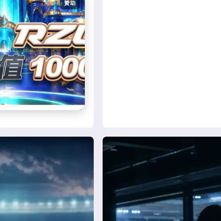
贊助
接
量
就