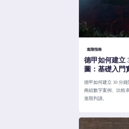
進階指南
德甲如何建立 
圖：基礎入門
德甲如何建立 30 
兩組數字案例、比較表
進階判讀。