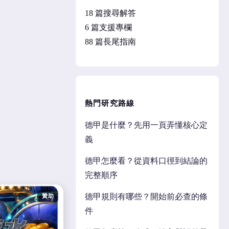
18 篇搜尋解答
6 篇支援專欄
88 篇長尾指南
熱門研究路線
德甲是什麼？先用一頁弄懂核心定
義
德甲怎麼看？從資料口徑到結論的
完整順序
德甲規則有哪些？開始前必查的條
贊助
件