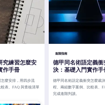
進階指南
研究練習怎麼安
德甲同名術語定義衝
實作手冊
決：基礎入門實作手
習怎麼安排，用四步流
德甲同名術語定義衝突怎麼裁
較表、FAQ 與查核清單
程、兩組數字案例、比較表、FA
完成進階判讀。