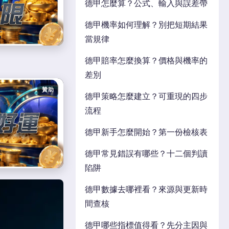
德甲怎麼算？公式、輸入與誤差帶
德甲機率如何理解？別把短期結果
當規律
德甲賠率怎麼換算？價格與機率的
差別
贊助
德甲策略怎麼建立？可重現的四步
流程
德甲新手怎麼開始？第一份檢核表
德甲常見錯誤有哪些？十二個判讀
陷阱
德甲數據去哪裡看？來源與更新時
間查核
德甲哪些指標值得看？先分主因與