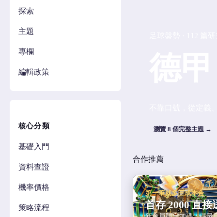
探索
主題
足球盤勢 · 112 篇
專欄
德甲
編輯政策
不靠口號，從定義
核心分類
瀏覽 8 個完整主題 →
基礎入門
合作推薦
資料查證
機率價格
第一筆就多三成本金
首存 2000 直接送
策略流程
新會員限定加碼，碼量