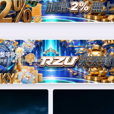
盤等你抽
盤機會，最高 2888 每天都能中。