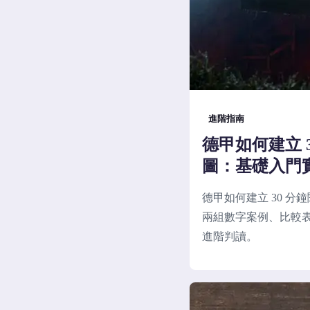
進階指南
德甲如何建立 
圖：基礎入門
德甲如何建立 30 
兩組數字案例、比較表
進階判讀。