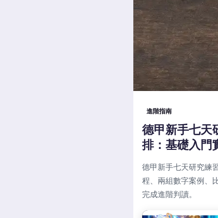
進階指南
德甲新手七天
排：基礎入門
德甲新手七天研究練
程、兩組數字案例、比
完成進階判讀。