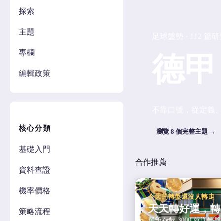
探索
主題
足球盤勢 · 112 篇
專欄
德甲
編輯政策
不靠口號，從定義
核心分類
瀏覽 8 個完整主題 →
基礎入門
合作推薦
資料查證
機率價格
今天的轉盤還沒人轉走
天天轉好運，轉
策略流程
單筆存款 3000 就送轉