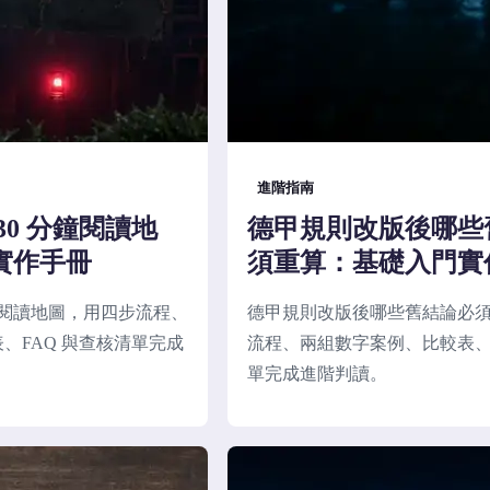
進階指南
30 分鐘閱讀地
德甲規則改版後哪些
實作手冊
須重算：基礎入門實
分鐘閱讀地圖，用四步流程、
德甲規則改版後哪些舊結論必
、FAQ 與查核清單完成
流程、兩組數字案例、比較表、F
單完成進階判讀。