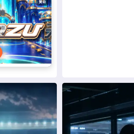
贊助
走
轉
轉盤
天都