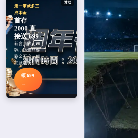
贊助
第一筆就多三
成本金
首存
2000 直
接送 699
新會員限定加
碼，碼量只要
彩金五倍，領
完就能玩。
領 699
→