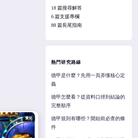
18 篇搜尋解答
6 篇支援專欄
88 篇長尾指南
熱門研究路線
德甲是什麼？先用一頁弄懂核心定
義
德甲怎麼看？從資料口徑到結論的
完整順序
德甲規則有哪些？開始前必查的條
贊助
件