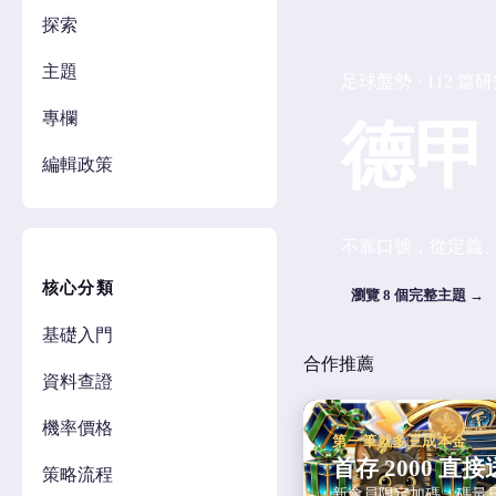
探索
主題
足球盤勢 · 112 篇
專欄
德甲
編輯政策
不靠口號，從定義
核心分類
瀏覽 8 個完整主題 →
基礎入門
合作推薦
資料查證
機率價格
第一筆就多三成本金
首存 2000 直接送
策略流程
新會員限定加碼，碼量