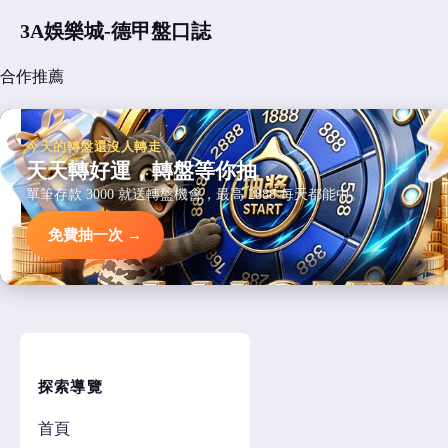
3A娛樂城-德甲盤口誌
合作推薦
今天的轉盤還沒人轉走
天天轉好運，轉盤等你抽
單筆存款 3000 就送轉盤機會，最高 2888 每天都能中。
免費抽一次 →
探索導覽
首頁