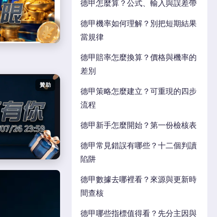
德甲怎麼算？公式、輸入與誤差帶
德甲機率如何理解？別把短期結果
當規律
德甲賠率怎麼換算？價格與機率的
差別
贊助
德甲策略怎麼建立？可重現的四步
流程
德甲新手怎麼開始？第一份檢核表
德甲常見錯誤有哪些？十二個判讀
陷阱
德甲數據去哪裡看？來源與更新時
間查核
德甲哪些指標值得看？先分主因與