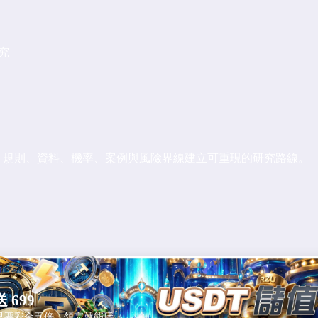
研究
、規則、資料、機率、案例與風險界線建立可重現的研究路線。
 699
只要彩金五倍，領完就能玩。