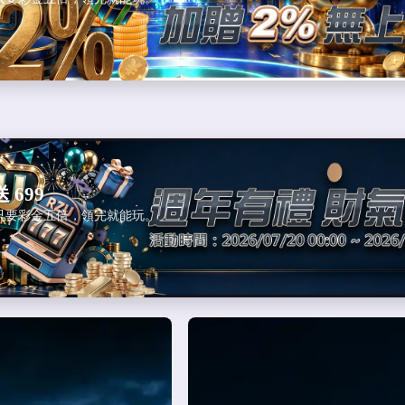
 699
只要彩金五倍，領完就能玩。