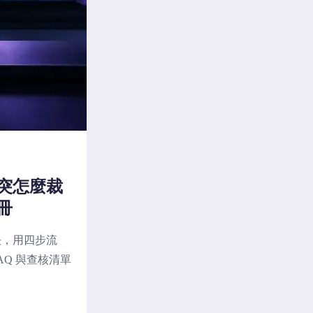
突怎麼裁
冊
決，用四步流
Q 與查核清單