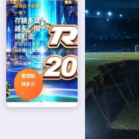
贊助
你現在卡在哪
一階？
存越多送
越多，階
梯彩金
累積儲值達標
自動解鎖對應
彩金，階梯越
高送越狠。
看我能
領多少
→