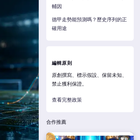
輔因
德甲走勢能預測嗎？歷史序列的正
確用途
編輯原則
原創撰寫、標示假設、保留未知、
禁止獲利保證。
查看完整政策
合作推薦
贊助