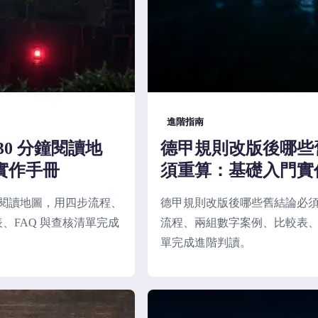
進階指南
30 分鐘閱讀地
德甲規則改版後哪些
實作手冊
須重算：基礎入門實
分鐘閱讀地圖，用四步流程、
德甲規則改版後哪些舊結論必
、FAQ 與查核清單完成
流程、兩組數字案例、比較表、F
單完成進階判讀。