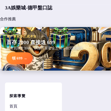
3A娛樂城-德甲盤口誌
合作推薦
第一筆就多三成本金
首存 2000 直接送 699
新會員限定加碼，碼量只要彩金五倍，領完就能玩。
領 699 →
探索導覽
首頁