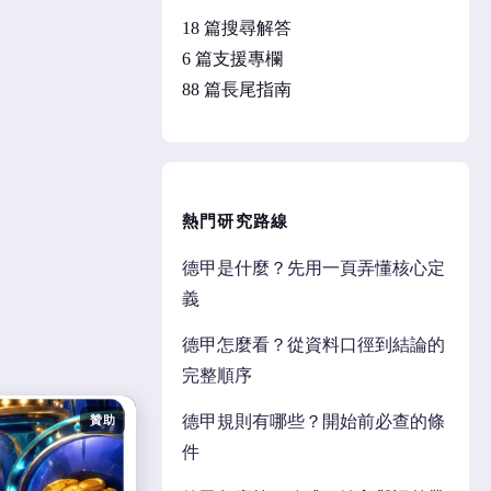
18 篇搜尋解答
6 篇支援專欄
88 篇長尾指南
熱門研究路線
德甲是什麼？先用一頁弄懂核心定
義
德甲怎麼看？從資料口徑到結論的
完整順序
德甲規則有哪些？開始前必查的條
贊助
件