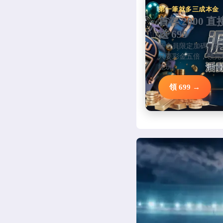
第一筆就多三成本金
首存 2000 直
送 699
新會員限定加碼，碼
只要彩金五倍，領完
能玩。
領 699 →