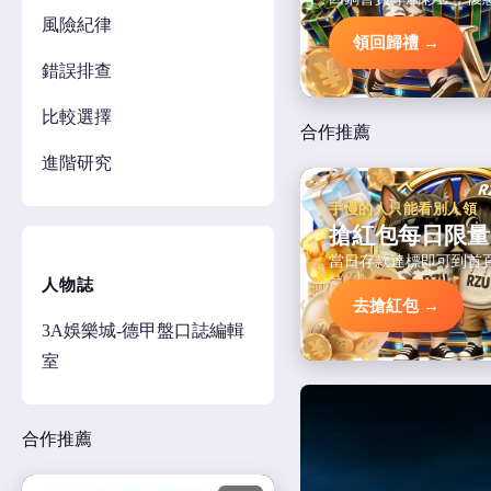
風險紀律
領回歸禮 →
錯誤排查
比較選擇
合作推薦
進階研究
手慢的人只能看別人領
搶紅包每日限量
當日存款達標即可到首
人物誌
去搶紅包 →
3A娛樂城-德甲盤口誌編輯
室
合作推薦