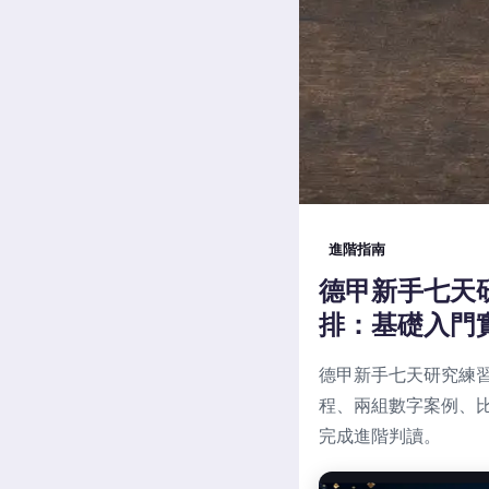
進階指南
德甲新手七天
排：基礎入門
德甲新手七天研究練
程、兩組數字案例、比
完成進階判讀。