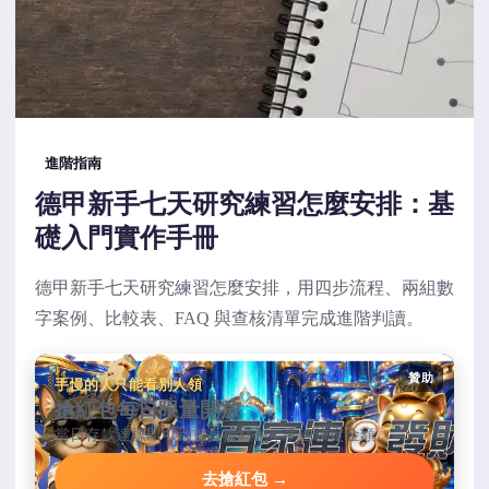
進階指南
德甲新手七天研究練習怎麼安排：基
礎入門實作手冊
德甲新手七天研究練習怎麼安排，用四步流程、兩組數
字案例、比較表、FAQ 與查核清單完成進階判讀。
贊助
手慢的人只能看別人領
搶紅包每日限量開放
當日存款達標即可到首頁搶紅包，手速決定金額。
去搶紅包 →