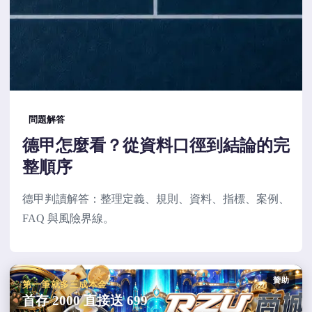
問題解答
德甲怎麼看？從資料口徑到結論的完
整順序
德甲判讀解答：整理定義、規則、資料、指標、案例、
FAQ 與風險界線。
贊助
第一筆就多三成本金
首存 2000 直接送 699