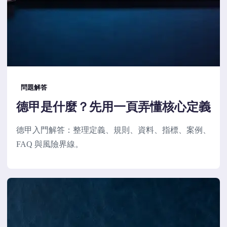
問題解答
德甲是什麼？先用一頁弄懂核心定義
德甲入門解答：整理定義、規則、資料、指標、案例、
FAQ 與風險界線。