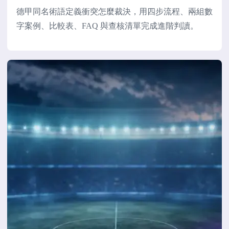
德甲同名術語定義衝突怎麼裁決，用四步流程、兩組數
字案例、比較表、FAQ 與查核清單完成進階判讀。