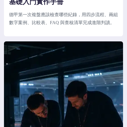
基礎入門實作手冊
德甲第一次複盤應該檢查哪些紀錄，用四步流程、兩組
數字案例、比較表、FAQ 與查核清單完成進階判讀。