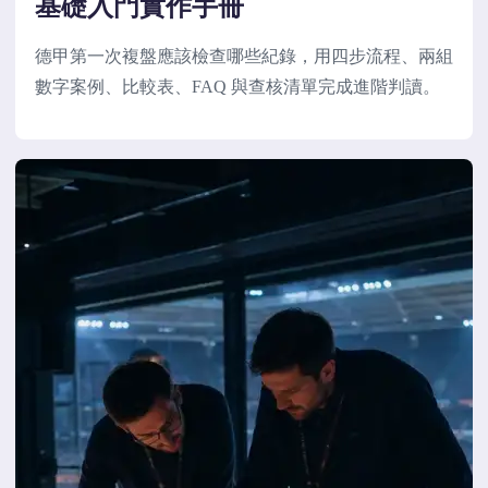
基礎入門實作手冊
德甲第一次複盤應該檢查哪些紀錄，用四步流程、兩組
數字案例、比較表、FAQ 與查核清單完成進階判讀。