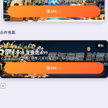
新會員限定加碼，碼量只要彩金五倍，領完就能玩。
領 699 →
合作推薦
贊助
第一筆就多三成本金
首存 2000 直接送 699
新會員限定加碼，碼量只要彩金五倍，領完就能玩。
領 699 →
×