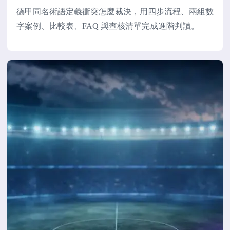
德甲同名術語定義衝突怎麼裁決，用四步流程、兩組數
字案例、比較表、FAQ 與查核清單完成進階判讀。