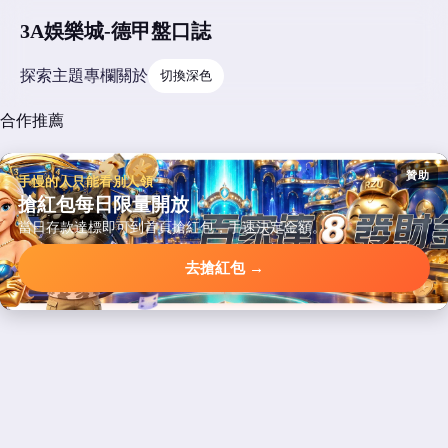
3A娛樂城-德甲盤口誌
探索
主題
專欄
關於
切換深色
合作推薦
贊助
手慢的人只能看別人領
搶紅包每日限量開放
當日存款達標即可到首頁搶紅包，手速決定金額。
去搶紅包 →