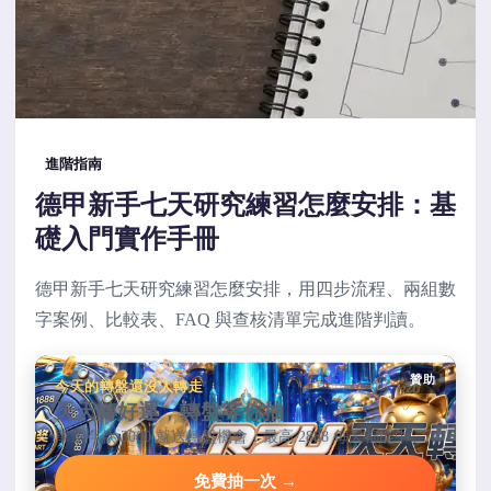
進階指南
德甲新手七天研究練習怎麼安排：基
礎入門實作手冊
德甲新手七天研究練習怎麼安排，用四步流程、兩組數
字案例、比較表、FAQ 與查核清單完成進階判讀。
贊助
今天的轉盤還沒人轉走
天天轉好運，轉盤等你抽
單筆存款 3000 就送轉盤機會，最高 2888 每天都能中。
免費抽一次 →