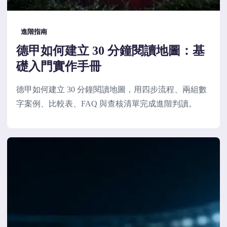
進階指南
德甲如何建立 30 分鐘閱讀地圖：基
礎入門實作手冊
德甲如何建立 30 分鐘閱讀地圖，用四步流程、兩組數
字案例、比較表、FAQ 與查核清單完成進階判讀。