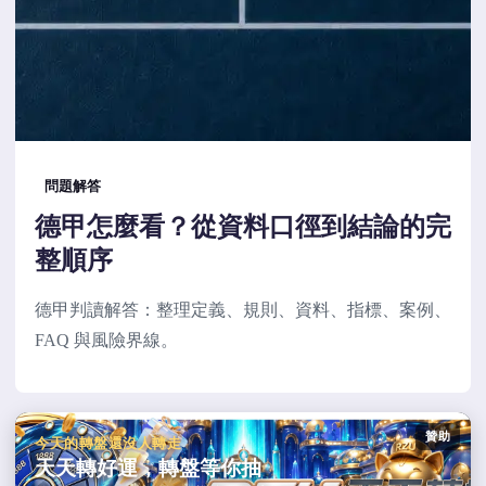
問題解答
德甲怎麼看？從資料口徑到結論的完
整順序
德甲判讀解答：整理定義、規則、資料、指標、案例、
FAQ 與風險界線。
贊助
今天的轉盤還沒人轉走
天天轉好運，轉盤等你抽