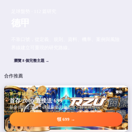
足球盤勢 · 112 篇研究
德甲
不靠口號，從定義、規則、資料、機率、案例與風險
界線建立可重現的研究路線。
瀏覽 8 個完整主題 →
合作推薦
贊助
第一筆就多三成本金
首存 2000 直接送 699
新會員限定加碼，碼量只要彩金五倍，領完就能玩。
領 699 →