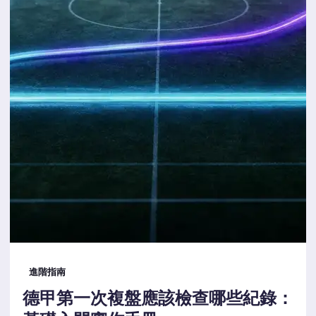
進階指南
德甲第一次複盤應該檢查哪些紀錄：