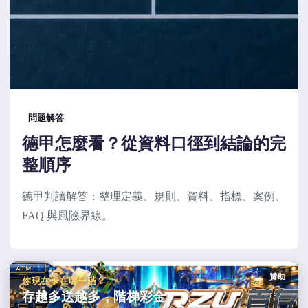
問題解答
德甲怎麼看？從資料口徑到結論的完
整順序
德甲判讀解答：整理定義、規則、資料、指標、案例、
FAQ 與風險界線。
贊助
你現在卡在哪一階？
存越多送越多，階梯彩金