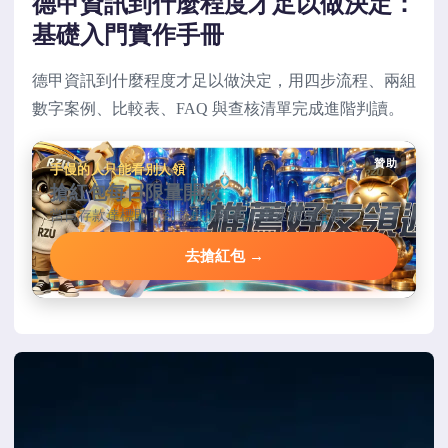
德甲資訊到什麼程度才足以做決定：
基礎入門實作手冊
德甲資訊到什麼程度才足以做決定，用四步流程、兩組
數字案例、比較表、FAQ 與查核清單完成進階判讀。
贊助
手慢的人只能看別人領
搶紅包每日限量開放
當日存款達標即可到首頁搶紅包，手速決定金額。
去搶紅包 →