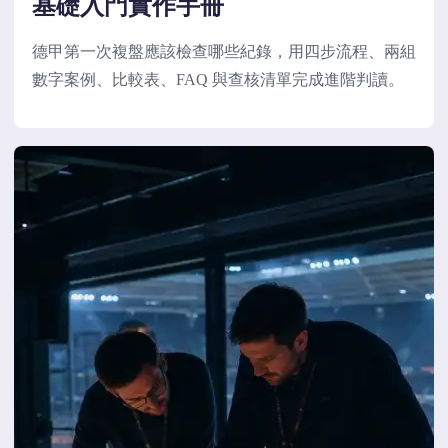
基礎入門實作手冊
德甲第一次複盤應該檢查哪些紀錄，用四步流程、兩組
數字案例、比較表、FAQ 與查核清單完成進階判讀。