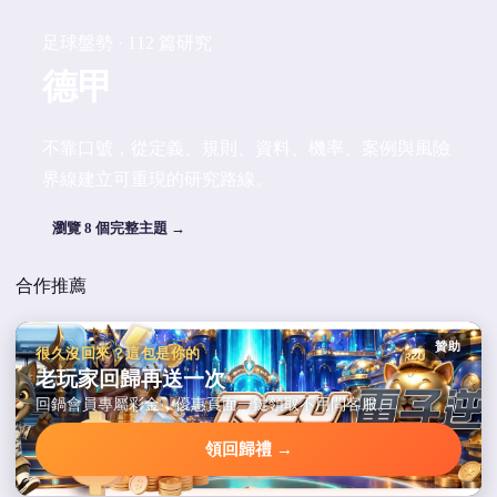
足球盤勢 · 112 篇研究
德甲
不靠口號，從定義、規則、資料、機率、案例與風險
界線建立可重現的研究路線。
瀏覽 8 個完整主題 →
合作推薦
贊助
很久沒回來？這包是你的
老玩家回歸再送一次
回鍋會員專屬彩金，優惠頁面一鍵領取不用問客服。
領回歸禮 →