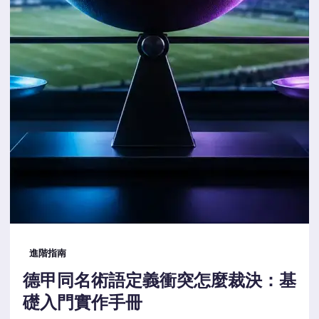
進階指南
德甲同名術語定義衝突怎麼裁決：基
礎入門實作手冊